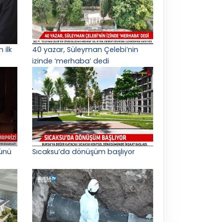
 ilk
40 yazar, Süleyman Çelebi’nin
izinde ‘merhaba’ dedi
ünü
Sıcaksu’da dönüşüm başlıyor