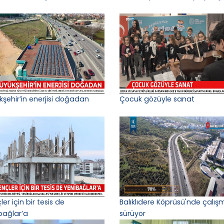
kşehir’in enerjisi doğadan
Çocuk gözüyle sanat
er için bir tesis de
Balıklıdere Köprüsü'nde çalış
bağlar’a
sürüyor