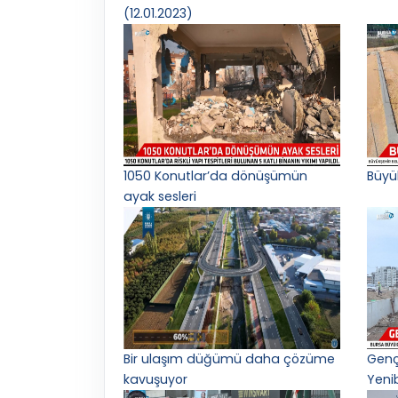
(12.01.2023)
1050 Konutlar’da dönüşümün
Büyü
ayak sesleri
Bir ulaşım düğümü daha çözüme
Gençl
kavuşuyor
Yeni