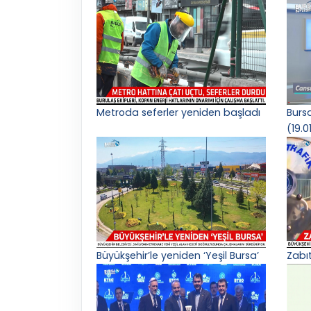
Metroda seferler yeniden başladı
Burs
(19.0
Büyükşehir’le yeniden ‘Yeşil Bursa’
Zabı