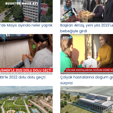
İ’de Mayıs ayında neler yaptık
Başkan Aktaş, yeni yıla 2023'ün
bebeğiyle girdi
EK’le 2022 dolu dolu geçti
Çölyak hastalarına doğum g
sürprizi