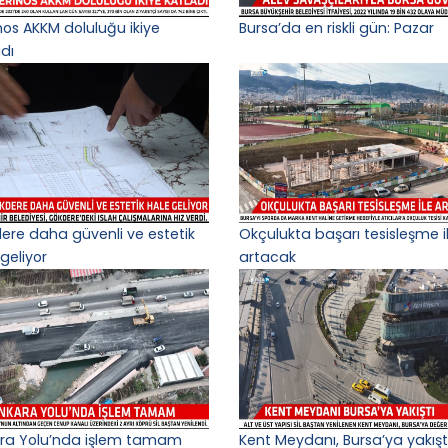
nos AKKM doluluğu ikiye
Bursa’da en riskli gün: Pazar
adı
ere daha güvenli ve estetik
Okçulukta başarı tesisleşme i
geliyor
artacak
ra Yolu’nda işlem tamam
Kent Meydanı, Bursa’ya yakışt