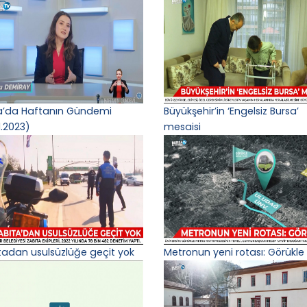
a’da Haftanın Gündemi
Büyükşehir’in ‘Engelsiz Bursa’
1.2023)
mesaisi
tadan usulsüzlüğe geçit yok
Metronun yeni rotası: Görükle