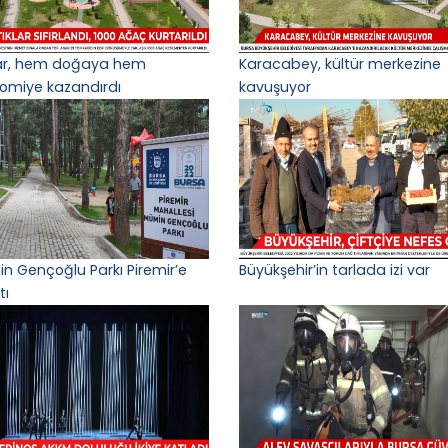
lar, hem doğaya hem
Karacabey, kültür merkezine
omiye kazandırdı
kavuşuyor
n Gençoğlu Parkı Piremir’e
Büyükşehir’in tarlada izi var
tı