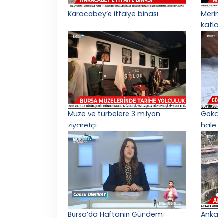
Karacabey’e itfaiye binası
Meri
katl
Müze ve türbelere 3 milyon
Gökd
ziyaretçi
hale 
Bursa’da Haftanın Gündemi
Anka