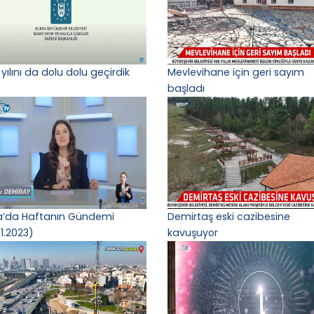
yılını da dolu dolu geçirdik
Mevlevihane için geri sayım
başladı
a’da Haftanın Gündemi
Demirtaş eski cazibesine
1.2023)
kavuşuyor