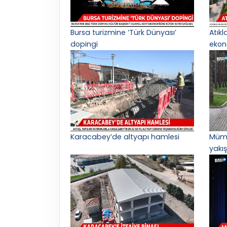
Bursa turizmine ‘Türk Dünyası’
Atık
dopingi
ekon
Karacabey’de altyapı hamlesi
Mümi
yakış