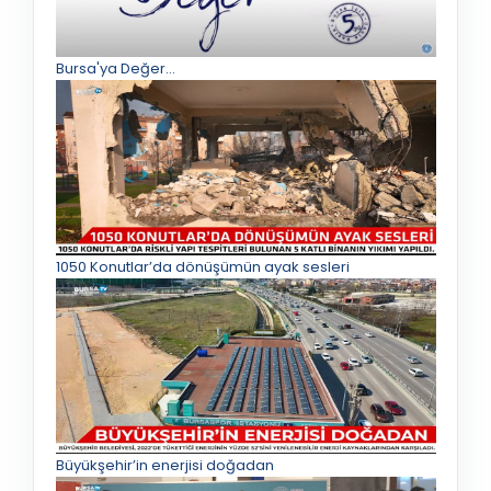
Bursa'ya Değer...
1050 Konutlar’da dönüşümün ayak sesleri
Büyükşehir’in enerjisi doğadan