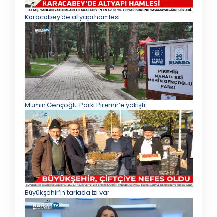
Karacabey’de altyapı hamlesi
Mümin Gençoğlu Parkı Piremir’e yakıştı
Büyükşehir’in tarlada izi var