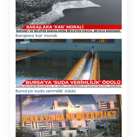
Barajlara ‘kar’ morali
Bursa’ya ‘suda verimlilik’ ödülü