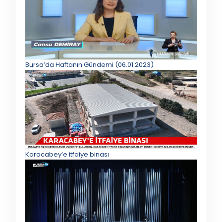
Bursa’da Haftanın Gündemi (06.01.2023)
Karacabey’e itfaiye binası