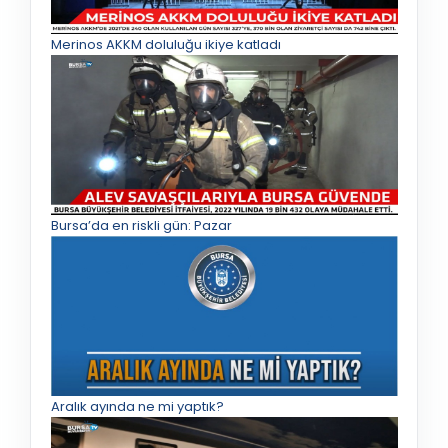
Merinos AKKM doluluğu ikiye katladı
Bursa’da en riskli gün: Pazar
Aralık ayında ne mi yaptık?