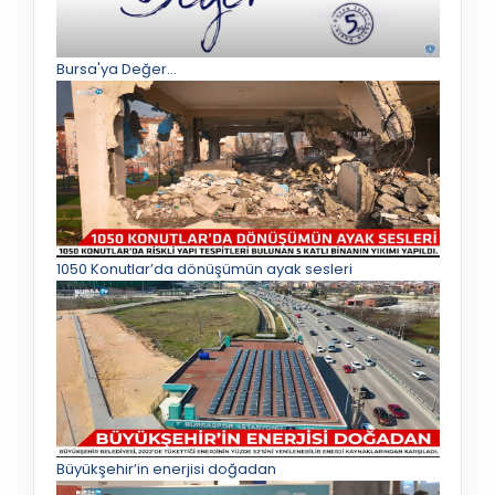
Bursa'ya Değer...
1050 Konutlar’da dönüşümün ayak sesleri
Büyükşehir’in enerjisi doğadan