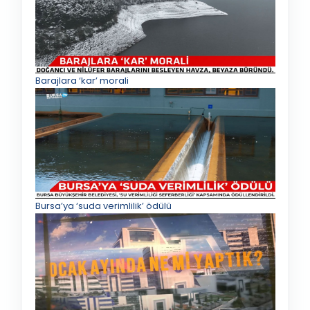
Barajlara ‘kar’ morali
Bursa’ya ‘suda verimlilik’ ödülü