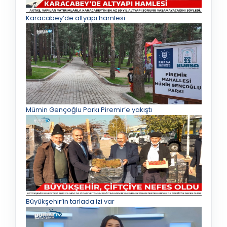
Karacabey’de altyapı hamlesi
Mümin Gençoğlu Parkı Piremir’e yakıştı
Büyükşehir’in tarlada izi var