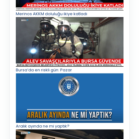
Merinos AKKM doluluğu ikiye katladı
Bursa’da en riskli gün: Pazar
Aralık ayında ne mi yaptık?