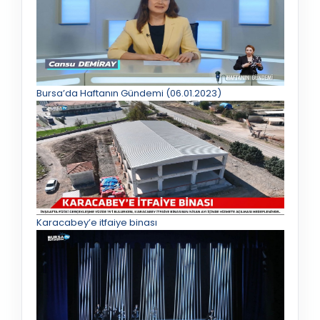
Bursa’da Haftanın Gündemi (06.01.2023)
Karacabey’e itfaiye binası