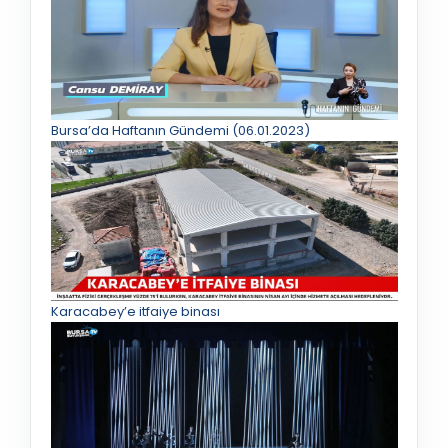
Bursa’da Haftanın Gündemi (06.01.2023)
Karacabey’e itfaiye binası