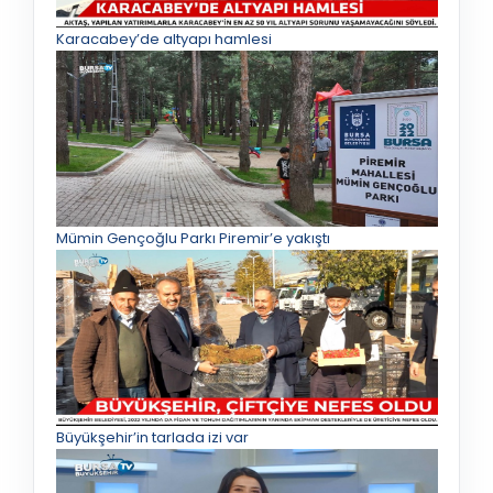
Karacabey’de altyapı hamlesi
Mümin Gençoğlu Parkı Piremir’e yakıştı
Büyükşehir’in tarlada izi var