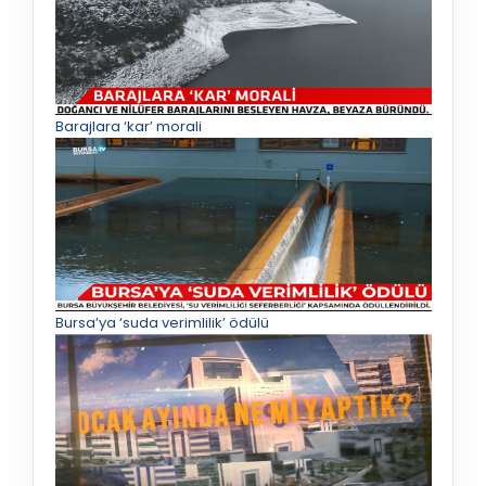
Barajlara ‘kar’ morali
Bursa’ya ‘suda verimlilik’ ödülü