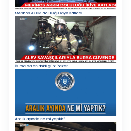
Merinos AKKM doluluğu ikiye katladı
Bursa’da en riskli gün: Pazar
Aralık ayında ne mi yaptık?