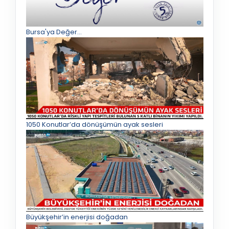
Bursa'ya Değer...
1050 Konutlar’da dönüşümün ayak sesleri
Büyükşehir’in enerjisi doğadan