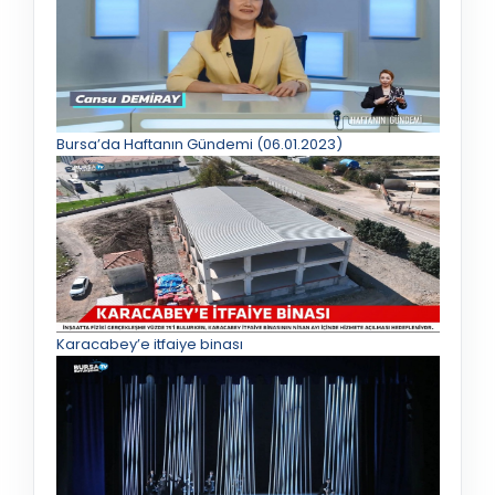
Bursa’da Haftanın Gündemi (06.01.2023)
Karacabey’e itfaiye binası