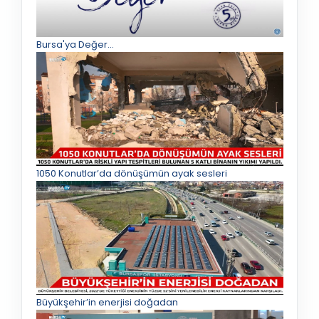
Bursa'ya Değer...
1050 Konutlar’da dönüşümün ayak sesleri
Büyükşehir’in enerjisi doğadan