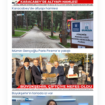
Karacabey’de altyapı hamlesi
Mümin Gençoğlu Parkı Piremir’e yakıştı
Büyükşehir’in tarlada izi var