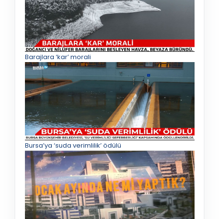
Barajlara ‘kar’ morali
Bursa’ya ‘suda verimlilik’ ödülü