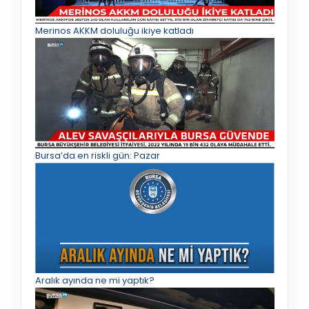
Merinos AKKM doluluğu ikiye katladı
Bursa’da en riskli gün: Pazar
Aralık ayında ne mi yaptık?