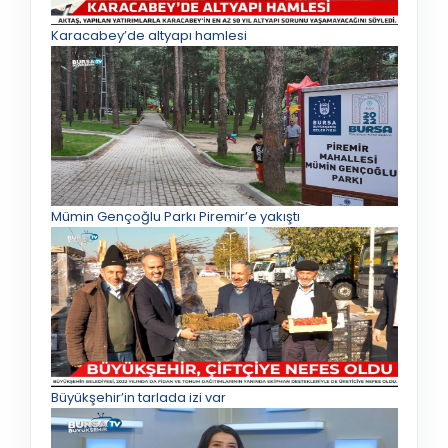
Karacabey’de altyapı hamlesi
Mümin Gençoğlu Parkı Piremir’e yakıştı
Büyükşehir’in tarlada izi var