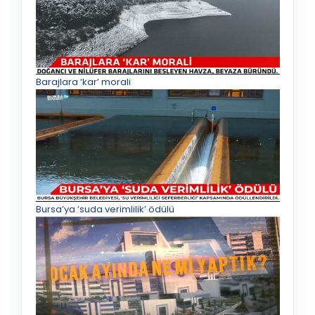
Barajlara ‘kar’ morali
Bursa’ya ‘suda verimlilik’ ödülü