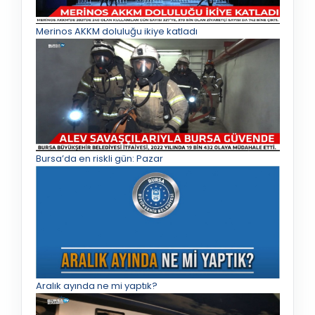
Merinos AKKM doluluğu ikiye katladı
Bursa’da en riskli gün: Pazar
Aralık ayında ne mi yaptık?