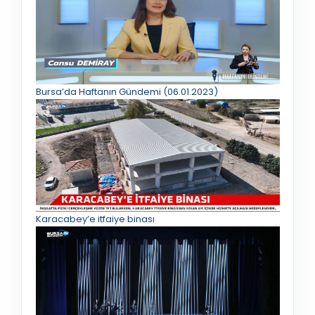
Bursa’da Haftanın Gündemi (06.01.2023)
Karacabey’e itfaiye binası