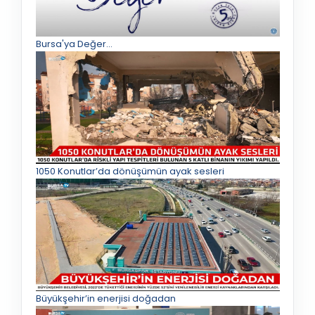
Bursa'ya Değer...
1050 Konutlar’da dönüşümün ayak sesleri
Büyükşehir’in enerjisi doğadan