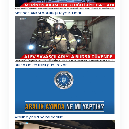
Merinos AKKM doluluğu ikiye katladı
Bursa’da en riskli gün: Pazar
Aralık ayında ne mi yaptık?