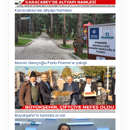
Karacabey’de altyapı hamlesi
Mümin Gençoğlu Parkı Piremir’e yakıştı
Büyükşehir’in tarlada izi var