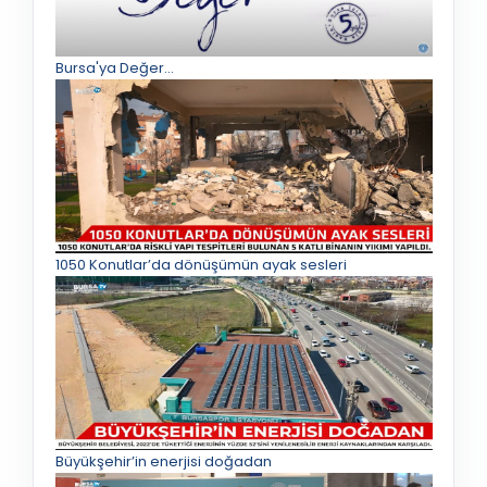
Bursa'ya Değer...
1050 Konutlar’da dönüşümün ayak sesleri
Büyükşehir’in enerjisi doğadan