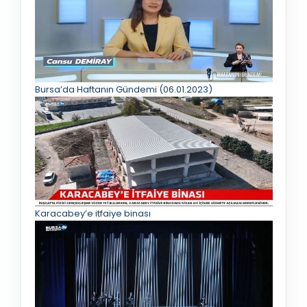
Bursa’da Haftanın Gündemi (06.01.2023)
Karacabey’e itfaiye binası