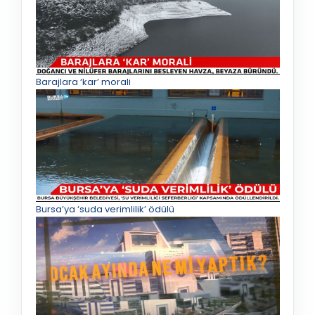
Barajlara ‘kar’ morali
Bursa’ya ‘suda verimlilik’ ödülü