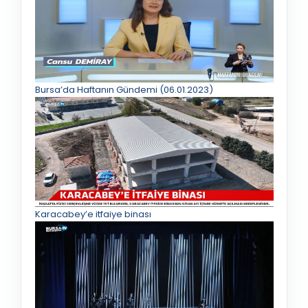
Bursa’da Haftanın Gündemi (06.01.2023)
Karacabey’e itfaiye binası