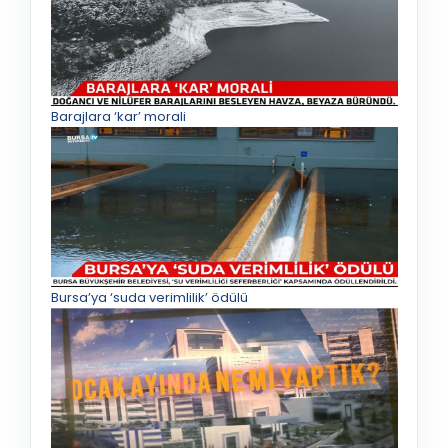
Barajlara ‘kar’ morali
Bursa’ya ‘suda verimlilik’ ödülü