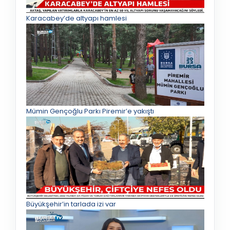
Karacabey’de altyapı hamlesi
Mümin Gençoğlu Parkı Piremir’e yakıştı
Büyükşehir’in tarlada izi var