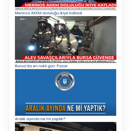
Merinos AKKM doluluğu ikiye katladı
Bursa’da en riskli gün: Pazar
Aralık ayında ne mi yaptık?