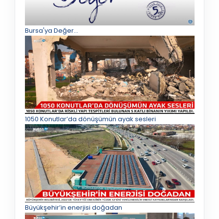
Bursa'ya Değer...
1050 Konutlar’da dönüşümün ayak sesleri
Büyükşehir’in enerjisi doğadan