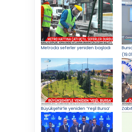
Metroda seferler yeniden başladı
Burs
(19.0
Büyükşehir’le yeniden ‘Yeşil Bursa’
Zabı