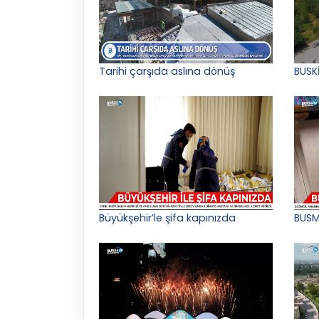
Tarihi çarşıda aslına dönüş
BUSK
Büyükşehir’le şifa kapınızda
BUSM