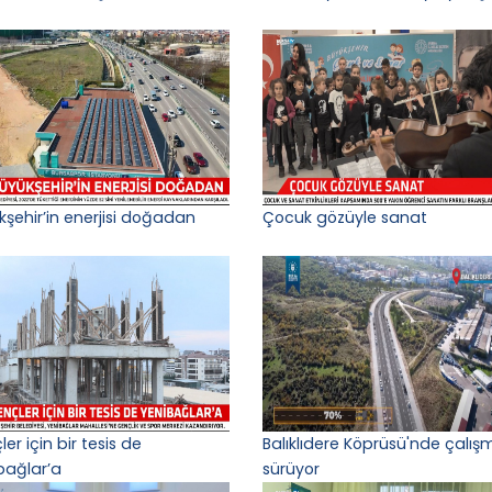
kşehir’in enerjisi doğadan
Çocuk gözüyle sanat
er için bir tesis de
Balıklıdere Köprüsü'nde çalış
bağlar’a
sürüyor