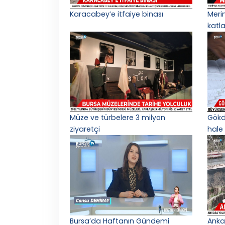
Karacabey’e itfaiye binası
Meri
katl
Müze ve türbelere 3 milyon
Gökd
ziyaretçi
hale 
Bursa’da Haftanın Gündemi
Anka