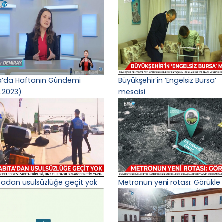
a’da Haftanın Gündemi
Büyükşehir’in ‘Engelsiz Bursa’
1.2023)
mesaisi
tadan usulsüzlüğe geçit yok
Metronun yeni rotası: Görükle