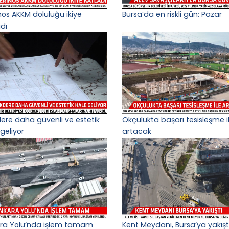
nos AKKM doluluğu ikiye
Bursa’da en riskli gün: Pazar
adı
ere daha güvenli ve estetik
Okçulukta başarı tesisleşme i
geliyor
artacak
ra Yolu’nda işlem tamam
Kent Meydanı, Bursa’ya yakışt