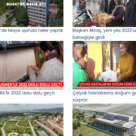
İ’de Mayıs ayında neler yaptık
Başkan Aktaş, yeni yıla 2023'ün
bebeğiyle girdi
EK’le 2022 dolu dolu geçti
Çölyak hastalarına doğum g
sürprizi