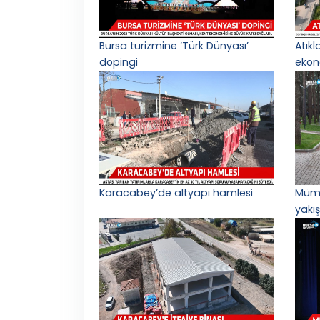
Bursa turizmine ‘Türk Dünyası’
Atık
dopingi
ekon
Karacabey’de altyapı hamlesi
Mümi
yakış