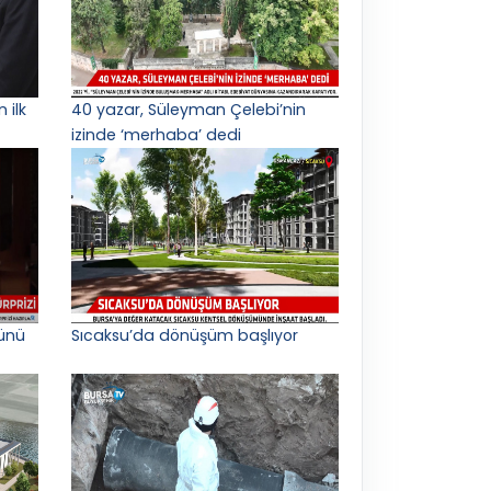
 ilk
40 yazar, Süleyman Çelebi’nin
izinde ‘merhaba’ dedi
ünü
Sıcaksu’da dönüşüm başlıyor