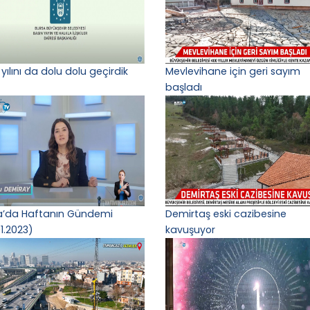
yılını da dolu dolu geçirdik
Mevlevihane için geri sayım
başladı
a’da Haftanın Gündemi
Demirtaş eski cazibesine
1.2023)
kavuşuyor