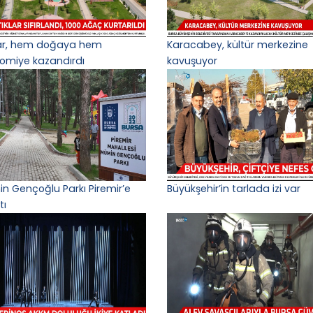
lar, hem doğaya hem
Karacabey, kültür merkezine
omiye kazandırdı
kavuşuyor
n Gençoğlu Parkı Piremir’e
Büyükşehir’in tarlada izi var
tı