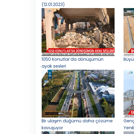
(12.01.2023)
1050 Konutlar’da dönüşümün
Büyü
ayak sesleri
Bir ulaşım düğümü daha çözüme
Gençl
kavuşuyor
Yeni