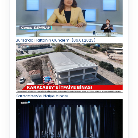
Bursa’da Haftanın Gündemi (06.01.2023)
Karacabey’e itfaiye binası