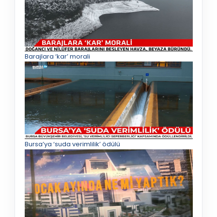
Barajlara ‘kar’ morali
Bursa’ya ‘suda verimlilik’ ödülü