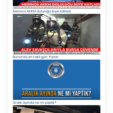
Merinos AKKM doluluğu ikiye katladı
Bursa’da en riskli gün: Pazar
Aralık ayında ne mi yaptık?