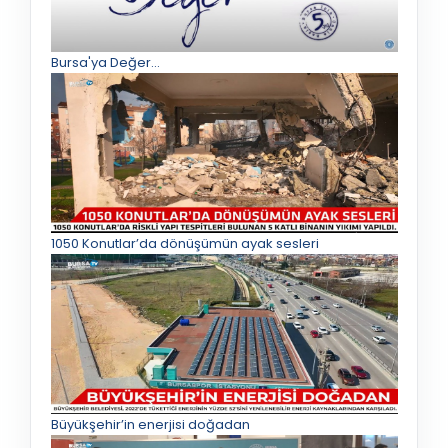
Bursa'ya Değer...
1050 Konutlar’da dönüşümün ayak sesleri
Büyükşehir’in enerjisi doğadan