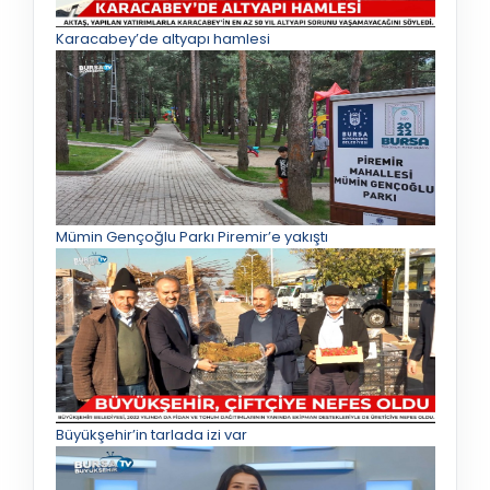
Karacabey’de altyapı hamlesi
Mümin Gençoğlu Parkı Piremir’e yakıştı
Büyükşehir’in tarlada izi var