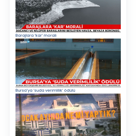
Barajlara ‘kar’ morali
Bursa’ya ‘suda verimlilik’ ödülü