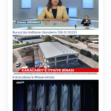
Bursa’da Haftanın Gündemi (06.01.2023)
Karacabey’e itfaiye binası