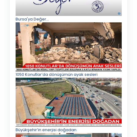
Bursa'ya Değer...
1050 Konutlar’da dönüşümün ayak sesleri
Büyükşehir’in enerjisi doğadan