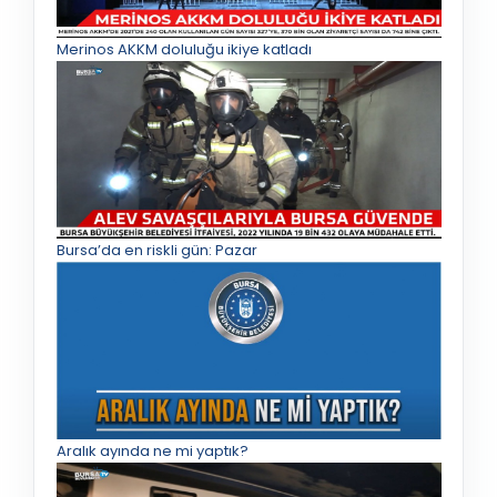
Merinos AKKM doluluğu ikiye katladı
Bursa’da en riskli gün: Pazar
Aralık ayında ne mi yaptık?