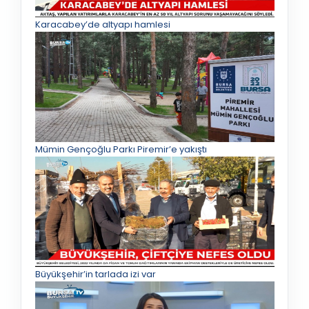
Karacabey’de altyapı hamlesi
Mümin Gençoğlu Parkı Piremir’e yakıştı
Büyükşehir’in tarlada izi var