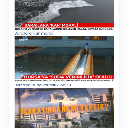
Barajlara ‘kar’ morali
Bursa’ya ‘suda verimlilik’ ödülü