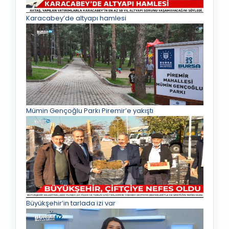
Karacabey’de altyapı hamlesi
Mümin Gençoğlu Parkı Piremir’e yakıştı
Büyükşehir’in tarlada izi var