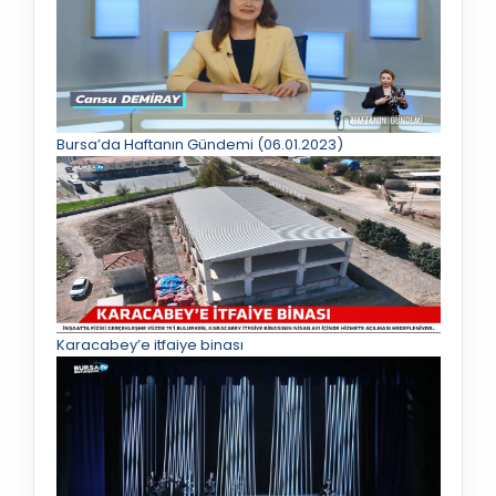
Bursa’da Haftanın Gündemi (06.01.2023)
Karacabey’e itfaiye binası