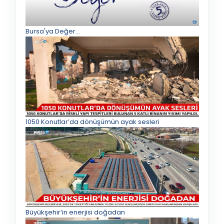
Bursa'ya Değer...
1050 Konutlar’da dönüşümün ayak sesleri
Büyükşehir’in enerjisi doğadan