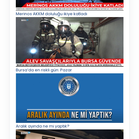
Merinos AKKM doluluğu ikiye katladı
Bursa’da en riskli gün: Pazar
Aralık ayında ne mi yaptık?