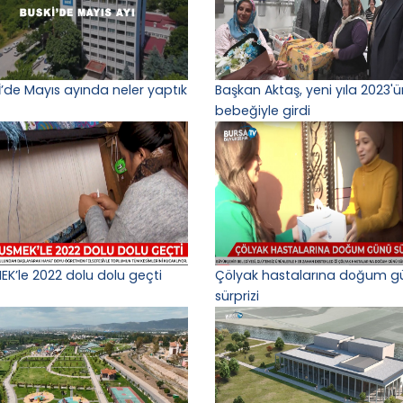
İ’de Mayıs ayında neler yaptık
Başkan Aktaş, yeni yıla 2023'ün
bebeğiyle girdi
EK’le 2022 dolu dolu geçti
Çölyak hastalarına doğum g
sürprizi