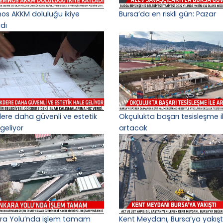
nos AKKM doluluğu ikiye
Bursa’da en riskli gün: Pazar
adı
ere daha güvenli ve estetik
Okçulukta başarı tesisleşme i
geliyor
artacak
ra Yolu’nda işlem tamam
Kent Meydanı, Bursa’ya yakışt