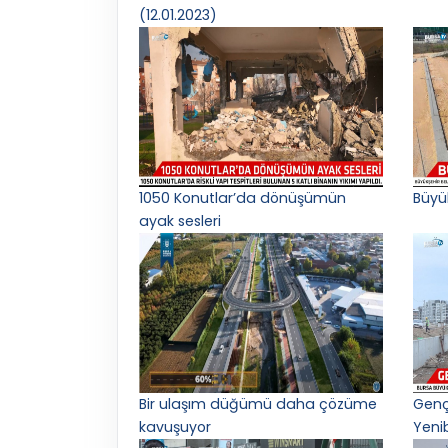
(12.01.2023)
1050 Konutlar’da dönüşümün
Büyü
ayak sesleri
Bir ulaşım düğümü daha çözüme
Gençl
kavuşuyor
Yeni