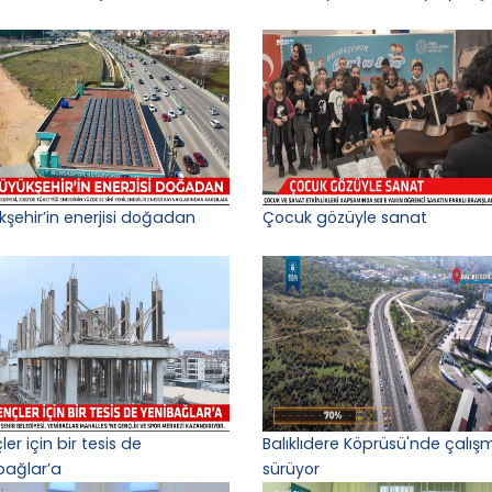
kşehir’in enerjisi doğadan
Çocuk gözüyle sanat
er için bir tesis de
Balıklıdere Köprüsü'nde çalış
bağlar’a
sürüyor