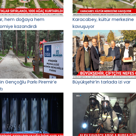
lar, hem doğaya hem
Karacabey, kültür merkezine
omiye kazandırdı
kavuşuyor
n Gençoğlu Parkı Piremir’e
Büyükşehir’in tarlada izi var
tı