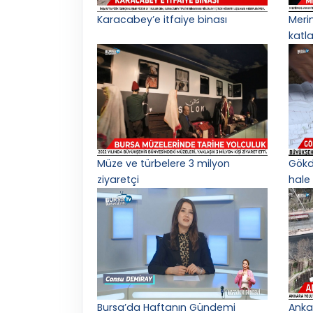
Karacabey’e itfaiye binası
Meri
katl
Müze ve türbelere 3 milyon
Gökd
ziyaretçi
hale 
Bursa’da Haftanın Gündemi
Anka