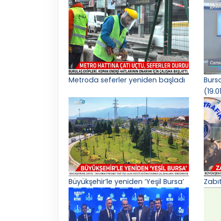
Metroda seferler yeniden başladı
Burs
(19.0
Büyükşehir’le yeniden ‘Yeşil Bursa’
Zabı