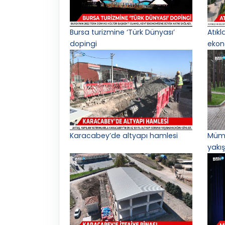
Bursa turizmine ‘Türk Dünyası’
Atık
dopingi
ekon
Karacabey’de altyapı hamlesi
Mümi
yakış