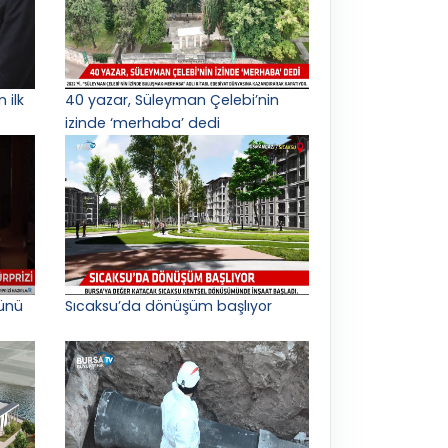
 ilk
40 yazar, Süleyman Çelebi’nin
izinde ‘merhaba’ dedi
ünü
Sıcaksu’da dönüşüm başlıyor