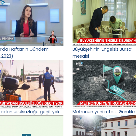
a’da Haftanın Gündemi
Büyükşehir’in ‘Engelsiz Bursa’
1.2023)
mesaisi
tadan usulsüzlüğe geçit yok
Metronun yeni rotası: Görükle