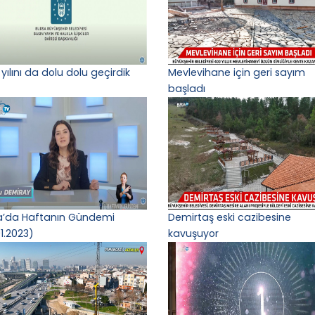
yılını da dolu dolu geçirdik
Mevlevihane için geri sayım
başladı
a’da Haftanın Gündemi
Demirtaş eski cazibesine
1.2023)
kavuşuyor