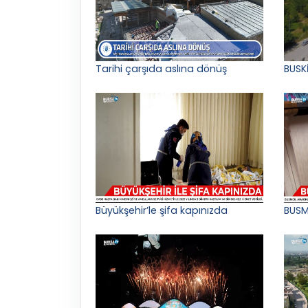
Tarihi çarşıda aslına dönüş
BUSK
Büyükşehir’le şifa kapınızda
BUSM