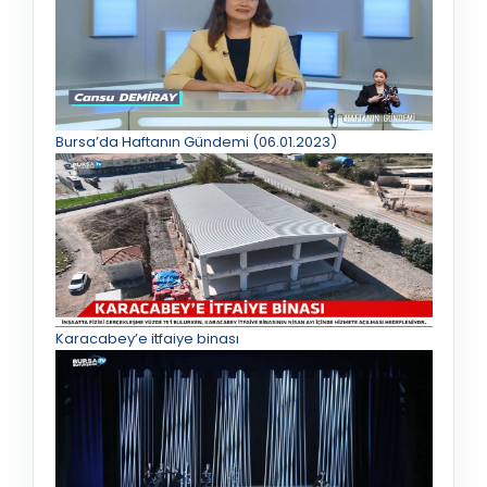
Bursa’da Haftanın Gündemi (06.01.2023)
Karacabey’e itfaiye binası