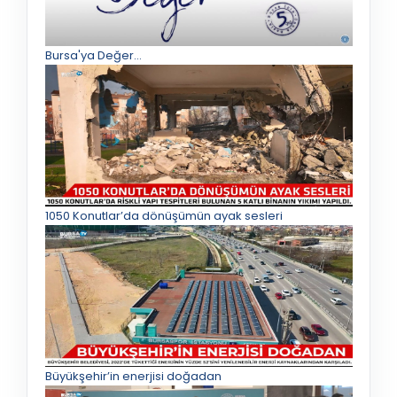
Bursa'ya Değer...
1050 Konutlar’da dönüşümün ayak sesleri
Büyükşehir’in enerjisi doğadan