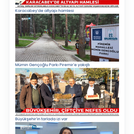
Karacabey’de altyapı hamlesi
Mümin Gençoğlu Parkı Piremir’e yakıştı
Büyükşehir’in tarlada izi var