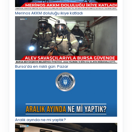
Merinos AKKM doluluğu ikiye katladı
Bursa’da en riskli gün: Pazar
Aralık ayında ne mi yaptık?