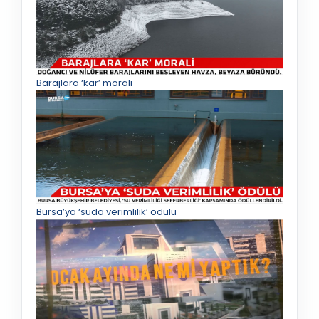
Barajlara ‘kar’ morali
Bursa’ya ‘suda verimlilik’ ödülü