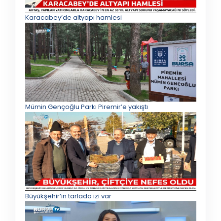
Karacabey’de altyapı hamlesi
Mümin Gençoğlu Parkı Piremir’e yakıştı
Büyükşehir’in tarlada izi var