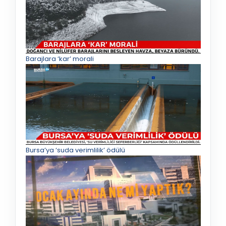
Barajlara ‘kar’ morali
Bursa’ya ‘suda verimlilik’ ödülü