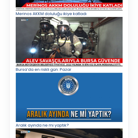
Merinos AKKM doluluğu ikiye katladı
Bursa’da en riskli gün: Pazar
Aralık ayında ne mi yaptık?