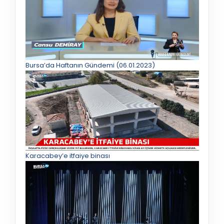
Bursa’da Haftanın Gündemi (06.01.2023)
Karacabey’e itfaiye binası