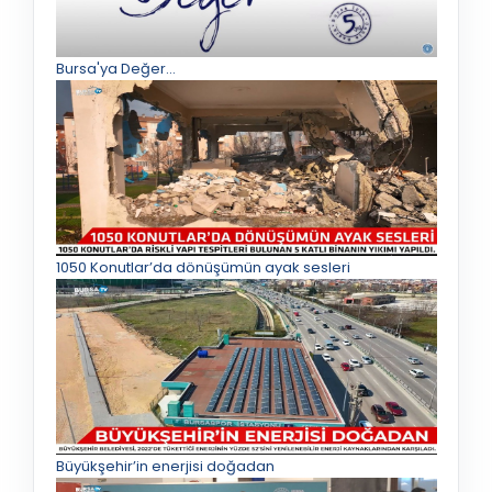
Bursa'ya Değer...
1050 Konutlar’da dönüşümün ayak sesleri
Büyükşehir’in enerjisi doğadan