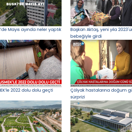
İ’de Mayıs ayında neler yaptık
Başkan Aktaş, yeni yıla 2023'ün
bebeğiyle girdi
EK’le 2022 dolu dolu geçti
Çölyak hastalarına doğum g
sürprizi