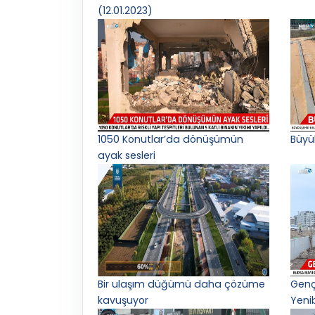
(12.01.2023)
1050 Konutlar’da dönüşümün
Büyü
ayak sesleri
Bir ulaşım düğümü daha çözüme
Gençl
kavuşuyor
Yeni