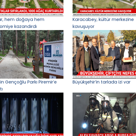
lar, hem doğaya hem
Karacabey, kültür merkezine
omiye kazandırdı
kavuşuyor
n Gençoğlu Parkı Piremir’e
Büyükşehir’in tarlada izi var
tı