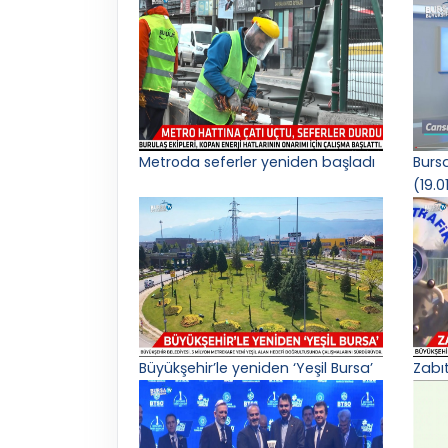
Metroda seferler yeniden başladı
Burs
(19.0
Büyükşehir’le yeniden ‘Yeşil Bursa’
Zabı