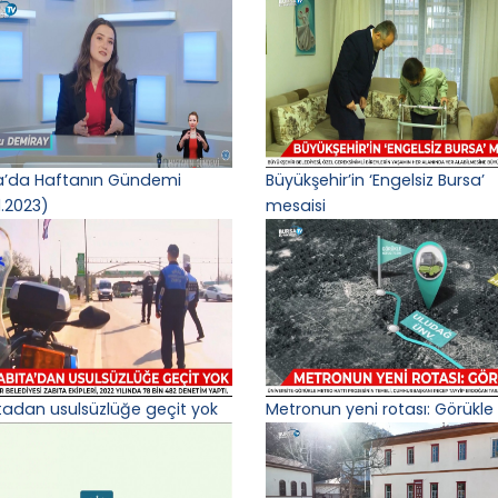
a’da Haftanın Gündemi
Büyükşehir’in ‘Engelsiz Bursa’
1.2023)
mesaisi
tadan usulsüzlüğe geçit yok
Metronun yeni rotası: Görükle