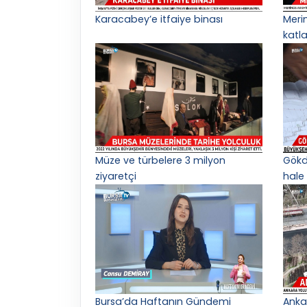
Karacabey’e itfaiye binası
Meri
katl
Müze ve türbelere 3 milyon
Gökd
ziyaretçi
hale 
Bursa’da Haftanın Gündemi
Anka