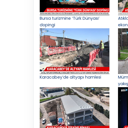
Bursa turizmine ‘Türk Dünyası’
Atık
dopingi
ekon
Karacabey’de altyapı hamlesi
Mümi
yakış