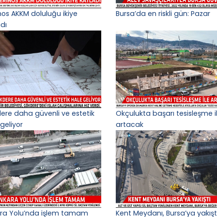
nos AKKM doluluğu ikiye
Bursa’da en riskli gün: Pazar
adı
ere daha güvenli ve estetik
Okçulukta başarı tesisleşme i
geliyor
artacak
ra Yolu’nda işlem tamam
Kent Meydanı, Bursa’ya yakışt