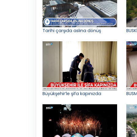
Tarihi çarşıda aslına dönüş
BUSK
Büyükşehir’le şifa kapınızda
BUSM