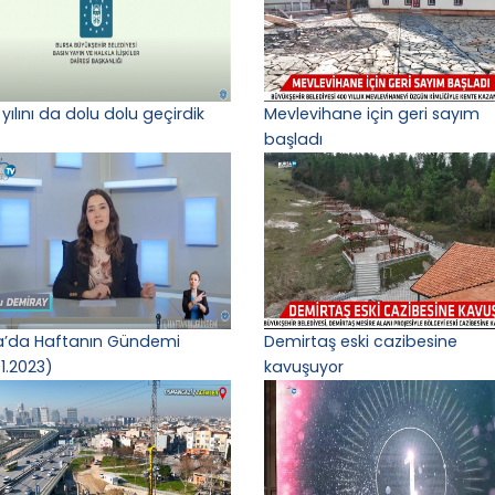
yılını da dolu dolu geçirdik
Mevlevihane için geri sayım
başladı
a’da Haftanın Gündemi
Demirtaş eski cazibesine
1.2023)
kavuşuyor