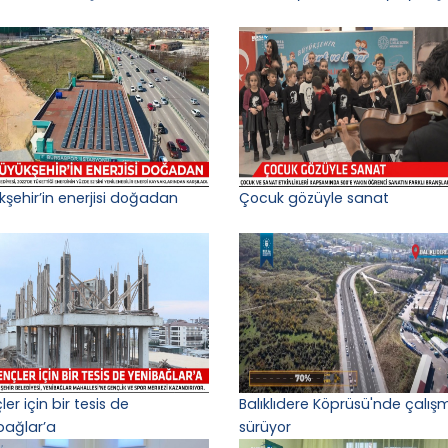
kşehir’in enerjisi doğadan
Çocuk gözüyle sanat
er için bir tesis de
Balıklıdere Köprüsü'nde çalış
bağlar’a
sürüyor