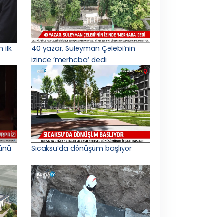
 ilk
40 yazar, Süleyman Çelebi’nin
izinde ‘merhaba’ dedi
ünü
Sıcaksu’da dönüşüm başlıyor