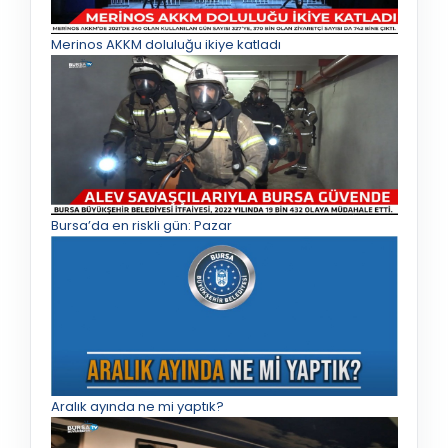
Merinos AKKM doluluğu ikiye katladı
Bursa’da en riskli gün: Pazar
Aralık ayında ne mi yaptık?