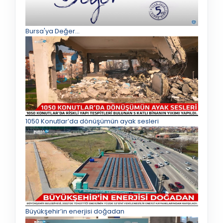
Bursa'ya Değer...
1050 Konutlar’da dönüşümün ayak sesleri
Büyükşehir’in enerjisi doğadan