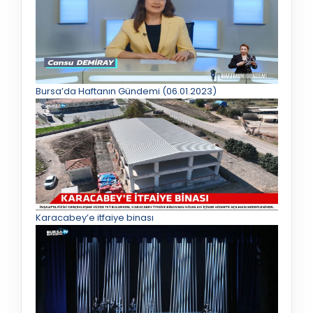
Bursa’da Haftanın Gündemi (06.01.2023)
Karacabey’e itfaiye binası