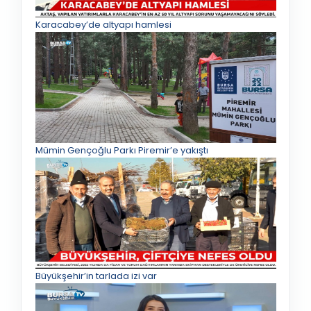
Karacabey’de altyapı hamlesi
Mümin Gençoğlu Parkı Piremir’e yakıştı
Büyükşehir’in tarlada izi var