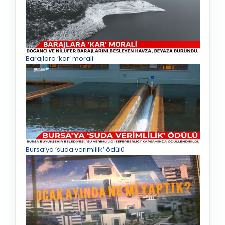
Barajlara ‘kar’ morali
Bursa’ya ‘suda verimlilik’ ödülü