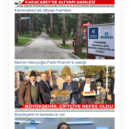
Karacabey’de altyapı hamlesi
Mümin Gençoğlu Parkı Piremir’e yakıştı
Büyükşehir’in tarlada izi var