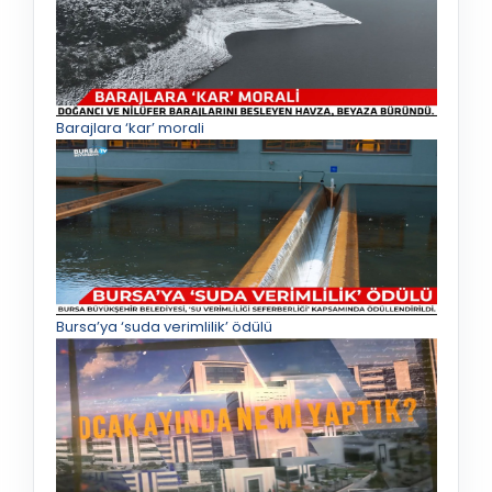
Barajlara ‘kar’ morali
Bursa’ya ‘suda verimlilik’ ödülü