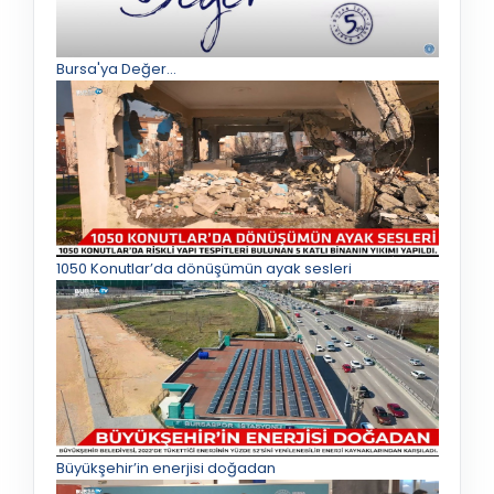
Bursa'ya Değer...
1050 Konutlar’da dönüşümün ayak sesleri
Büyükşehir’in enerjisi doğadan