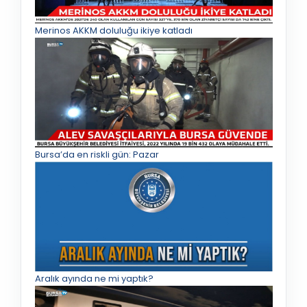
Merinos AKKM doluluğu ikiye katladı
Bursa’da en riskli gün: Pazar
Aralık ayında ne mi yaptık?