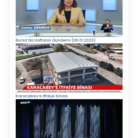
Bursa’da Haftanın Gündemi (06.01.2023)
Karacabey’e itfaiye binası