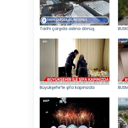
Tarihi çarşıda aslına dönüş
BUSK
Büyükşehir’le şifa kapınızda
BUSM