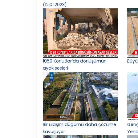
(12.01.2023)
1050 Konutlar’da dönüşümün
Büyü
ayak sesleri
Bir ulaşım düğümü daha çözüme
Gençl
kavuşuyor
Yeni