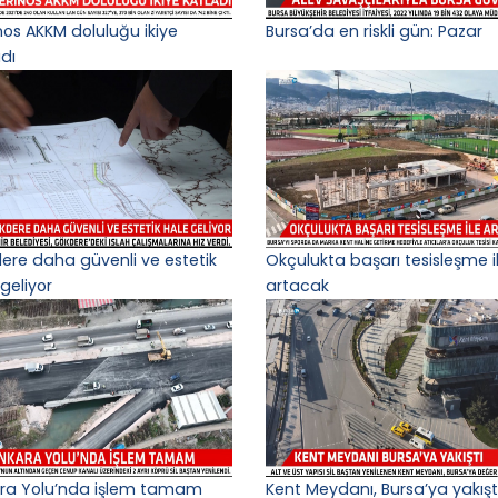
nos AKKM doluluğu ikiye
Bursa’da en riskli gün: Pazar
adı
ere daha güvenli ve estetik
Okçulukta başarı tesisleşme i
geliyor
artacak
ra Yolu’nda işlem tamam
Kent Meydanı, Bursa’ya yakışt