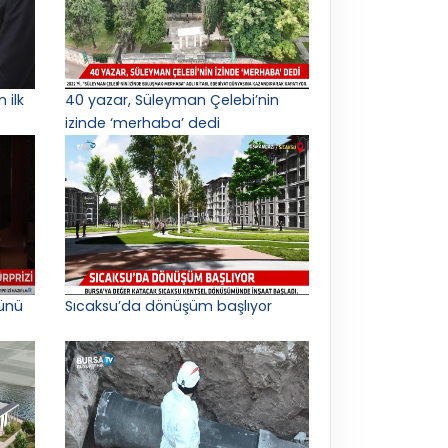
 ilk
40 yazar, Süleyman Çelebi’nin
izinde ‘merhaba’ dedi
ünü
Sıcaksu’da dönüşüm başlıyor