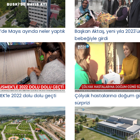
İ’de Mayıs ayında neler yaptık
Başkan Aktaş, yeni yıla 2023'ün
bebeğiyle girdi
EK’le 2022 dolu dolu geçti
Çölyak hastalarına doğum g
sürprizi