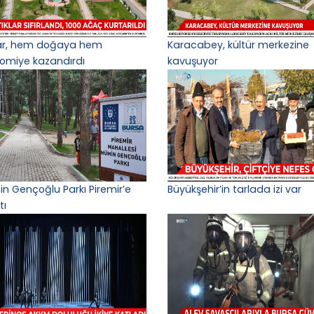
lar, hem doğaya hem
Karacabey, kültür merkezine
omiye kazandırdı
kavuşuyor
n Gençoğlu Parkı Piremir’e
Büyükşehir’in tarlada izi var
tı