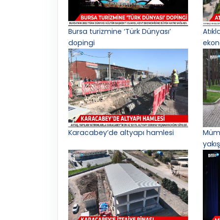
Bursa turizmine ‘Türk Dünyası’
Atık
dopingi
ekon
Karacabey’de altyapı hamlesi
Mümi
yakış