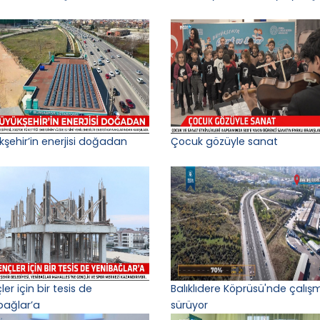
kşehir’in enerjisi doğadan
Çocuk gözüyle sanat
er için bir tesis de
Balıklıdere Köprüsü'nde çalış
bağlar’a
sürüyor