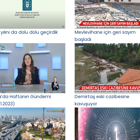
yılını da dolu dolu geçirdik
Mevlevihane için geri sayım
başladı
a’da Haftanın Gündemi
Demirtaş eski cazibesine
1.2023)
kavuşuyor