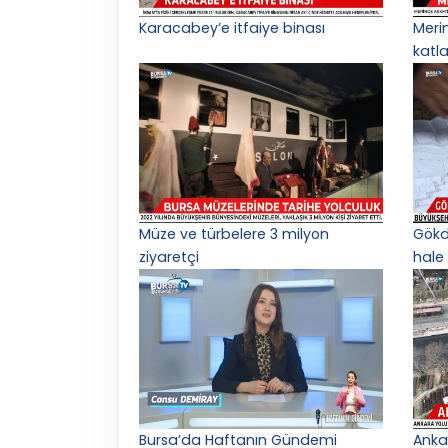
Karacabey’e itfaiye binası
Meri
katl
Müze ve türbelere 3 milyon
Gökd
ziyaretçi
hale 
Bursa’da Haftanın Gündemi
Anka