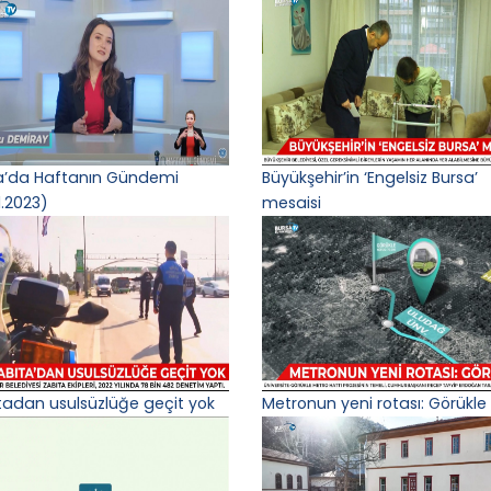
a’da Haftanın Gündemi
Büyükşehir’in ‘Engelsiz Bursa’
1.2023)
mesaisi
tadan usulsüzlüğe geçit yok
Metronun yeni rotası: Görükle