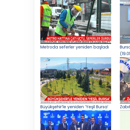
Metroda seferler yeniden başladı
Burs
(19.0
Büyükşehir’le yeniden ‘Yeşil Bursa’
Zabı