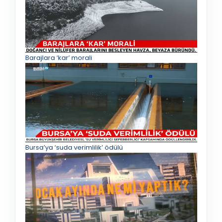
Barajlara ‘kar’ morali
Bursa’ya ‘suda verimlilik’ ödülü