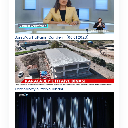
Bursa’da Haftanın Gündemi (06.01.2023)
Karacabey’e itfaiye binası