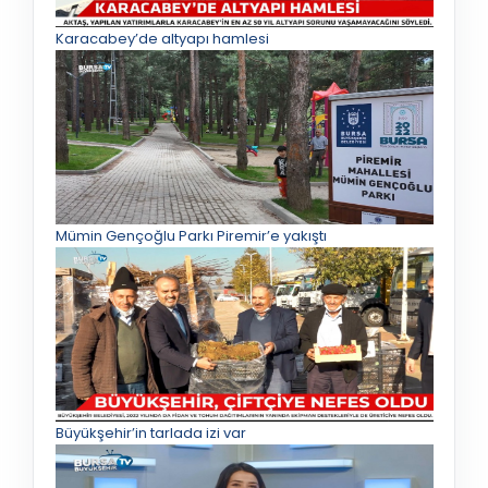
Karacabey’de altyapı hamlesi
Mümin Gençoğlu Parkı Piremir’e yakıştı
Büyükşehir’in tarlada izi var