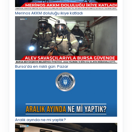
Merinos AKKM doluluğu ikiye katladı
Bursa’da en riskli gün: Pazar
Aralık ayında ne mi yaptık?