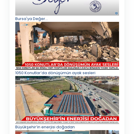
Bursa'ya Değer...
1050 Konutlar’da dönüşümün ayak sesleri
Büyükşehir’in enerjisi doğadan