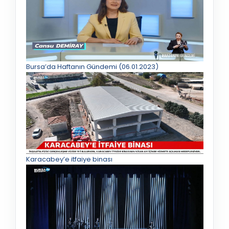
Bursa’da Haftanın Gündemi (06.01.2023)
Karacabey’e itfaiye binası