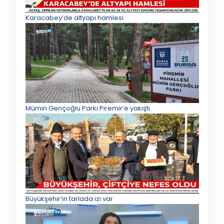
Karacabey’de altyapı hamlesi
Mümin Gençoğlu Parkı Piremir’e yakıştı
Büyükşehir’in tarlada izi var