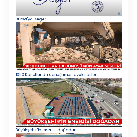
Bursa'ya Değer...
1050 Konutlar’da dönüşümün ayak sesleri
Büyükşehir’in enerjisi doğadan