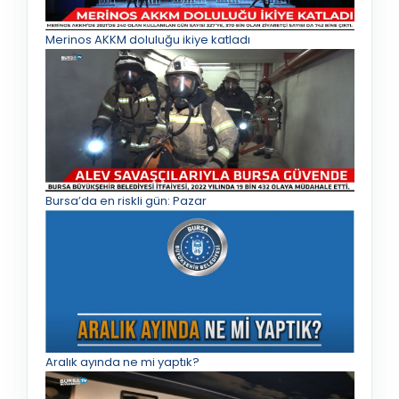
Merinos AKKM doluluğu ikiye katladı
Bursa’da en riskli gün: Pazar
Aralık ayında ne mi yaptık?