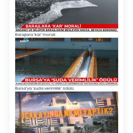
Barajlara ‘kar’ morali
Bursa’ya ‘suda verimlilik’ ödülü