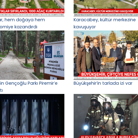
lar, hem doğaya hem
Karacabey, kültür merkezine
omiye kazandırdı
kavuşuyor
n Gençoğlu Parkı Piremir’e
Büyükşehir’in tarlada izi var
tı