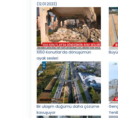
(12.01.2023)
1050 Konutlar’da dönüşümün
Büyü
ayak sesleri
Bir ulaşım düğümü daha çözüme
Gençl
kavuşuyor
Yeni