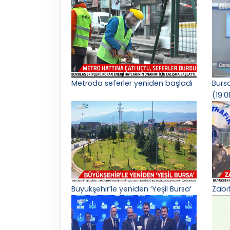
Metroda seferler yeniden başladı
Burs
(19.0
Büyükşehir’le yeniden ‘Yeşil Bursa’
Zabı