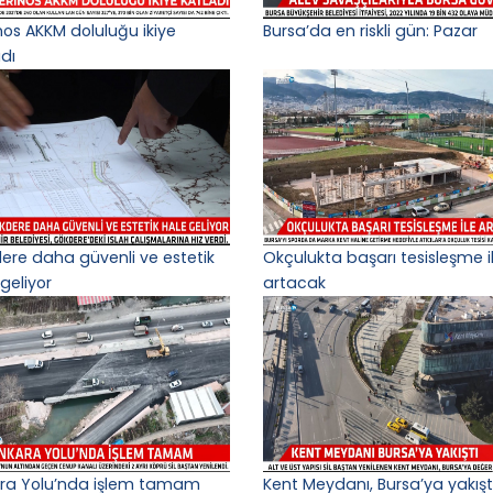
nos AKKM doluluğu ikiye
Bursa’da en riskli gün: Pazar
adı
ere daha güvenli ve estetik
Okçulukta başarı tesisleşme i
geliyor
artacak
ra Yolu’nda işlem tamam
Kent Meydanı, Bursa’ya yakışt