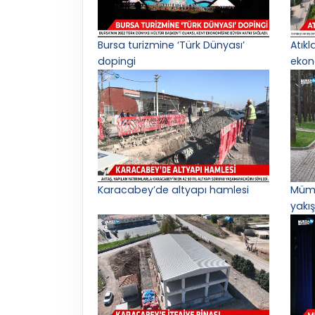
Bursa turizmine ‘Türk Dünyası’
Atık
dopingi
ekon
Karacabey’de altyapı hamlesi
Mümi
yakış