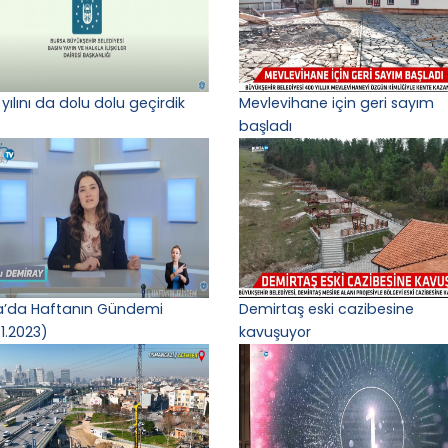
yılını da dolu dolu geçirdik
Mevlevihane için geri sayım
başladı
a’da Haftanın Gündemi
Demirtaş eski cazibesine
1.2023)
kavuşuyor