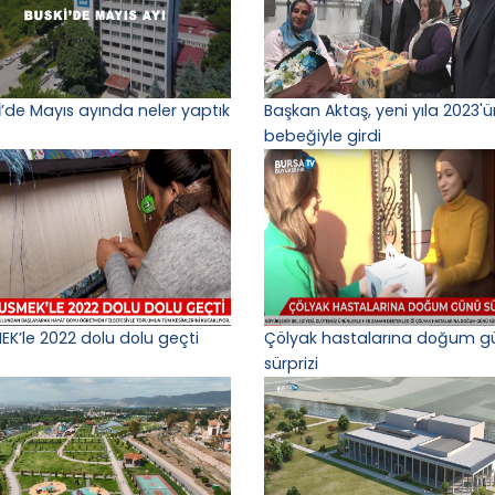
İ’de Mayıs ayında neler yaptık
Başkan Aktaş, yeni yıla 2023'ün
bebeğiyle girdi
EK’le 2022 dolu dolu geçti
Çölyak hastalarına doğum g
sürprizi