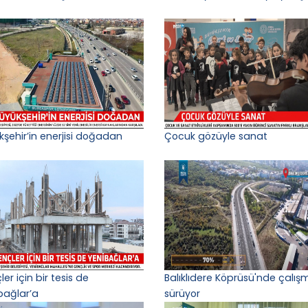
kşehir’in enerjisi doğadan
Çocuk gözüyle sanat
er için bir tesis de
Balıklıdere Köprüsü'nde çalış
bağlar’a
sürüyor