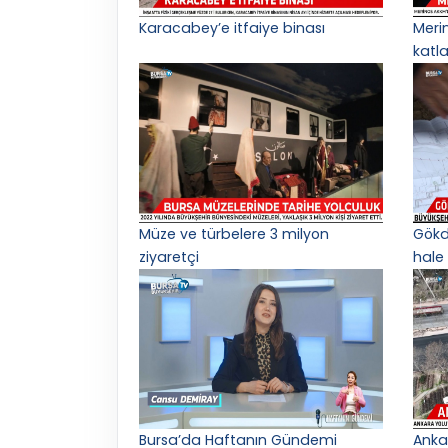
Karacabey’e itfaiye binası
Meri
katl
Müze ve türbelere 3 milyon
Gökd
ziyaretçi
hale 
Bursa’da Haftanın Gündemi
Anka