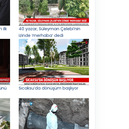
 ilk
40 yazar, Süleyman Çelebi’nin
izinde ‘merhaba’ dedi
ünü
Sıcaksu’da dönüşüm başlıyor