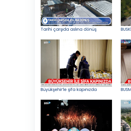
Tarihi çarşıda aslına dönüş
BUSK
Büyükşehir’le şifa kapınızda
BUSM