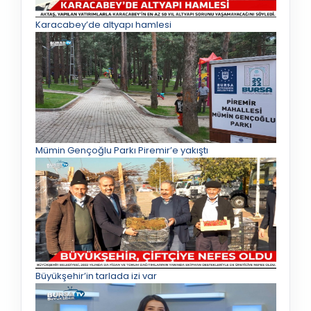
Karacabey’de altyapı hamlesi
Mümin Gençoğlu Parkı Piremir’e yakıştı
Büyükşehir’in tarlada izi var