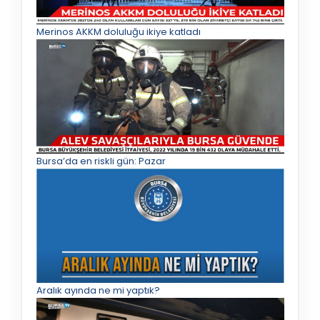
Merinos AKKM doluluğu ikiye katladı
Bursa’da en riskli gün: Pazar
Aralık ayında ne mi yaptık?