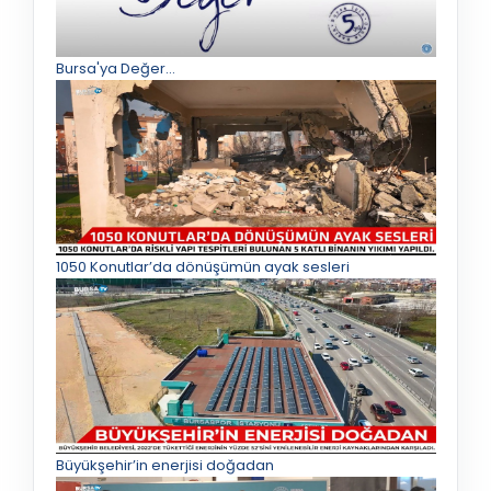
Bursa'ya Değer...
1050 Konutlar’da dönüşümün ayak sesleri
Büyükşehir’in enerjisi doğadan