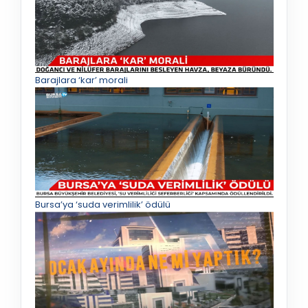
Barajlara ‘kar’ morali
Bursa’ya ‘suda verimlilik’ ödülü