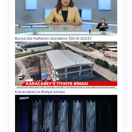
Bursa’da Haftanın Gündemi (06.01.2023)
Karacabey’e itfaiye binası