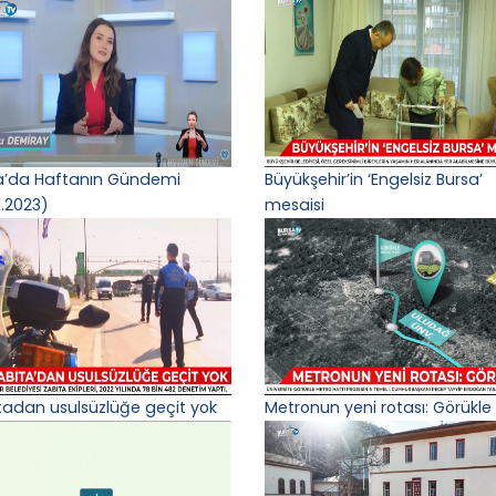
a’da Haftanın Gündemi
Büyükşehir’in ‘Engelsiz Bursa’
1.2023)
mesaisi
tadan usulsüzlüğe geçit yok
Metronun yeni rotası: Görükle