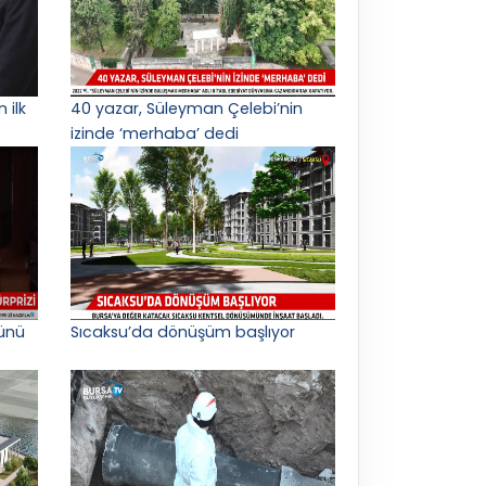
 ilk
40 yazar, Süleyman Çelebi’nin
izinde ‘merhaba’ dedi
ünü
Sıcaksu’da dönüşüm başlıyor