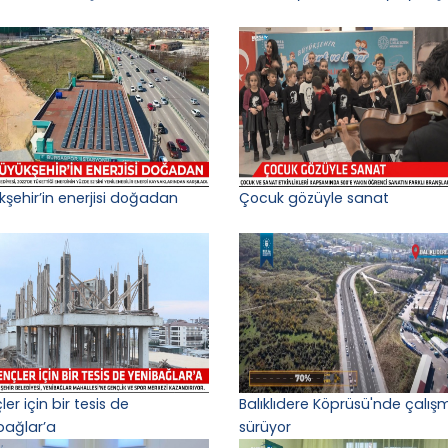
kşehir’in enerjisi doğadan
Çocuk gözüyle sanat
er için bir tesis de
Balıklıdere Köprüsü'nde çalış
bağlar’a
sürüyor