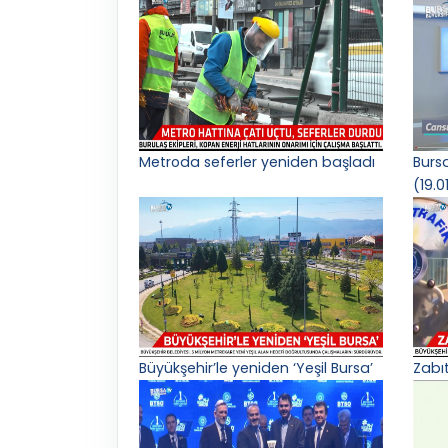
Metroda seferler yeniden başladı
Burs
(19.0
Büyükşehir’le yeniden ‘Yeşil Bursa’
Zabı