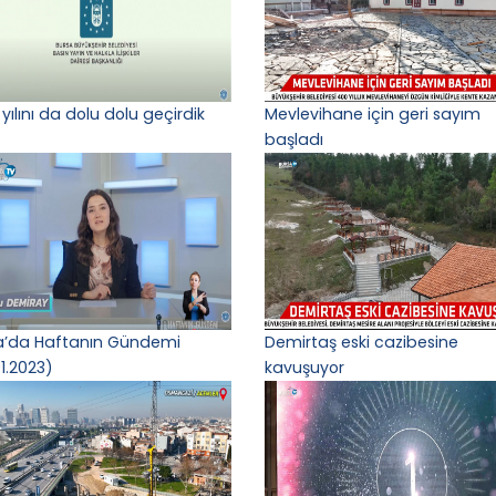
yılını da dolu dolu geçirdik
Mevlevihane için geri sayım
başladı
a’da Haftanın Gündemi
Demirtaş eski cazibesine
1.2023)
kavuşuyor