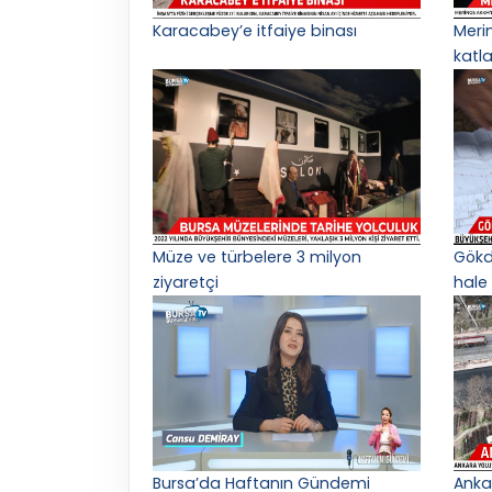
Karacabey’e itfaiye binası
Meri
katl
Müze ve türbelere 3 milyon
Gökd
ziyaretçi
hale 
Bursa’da Haftanın Gündemi
Anka