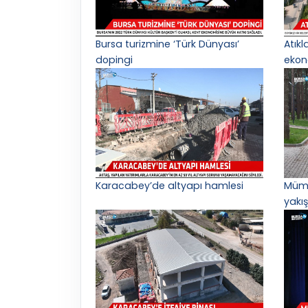
Bursa turizmine ‘Türk Dünyası’
Atık
dopingi
ekon
Karacabey’de altyapı hamlesi
Mümi
yakış