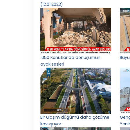
(12.01.2023)
1050 Konutlar’da dönüşümün
Büyü
ayak sesleri
Bir ulaşım düğümü daha çözüme
Gençl
kavuşuyor
Yeni