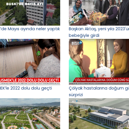
İ’de Mayıs ayında neler yaptık
Başkan Aktaş, yeni yıla 2023'ün
bebeğiyle girdi
EK’le 2022 dolu dolu geçti
Çölyak hastalarına doğum g
sürprizi