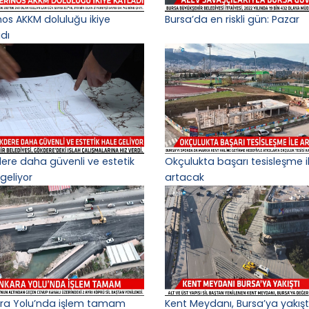
nos AKKM doluluğu ikiye
Bursa’da en riskli gün: Pazar
adı
ere daha güvenli ve estetik
Okçulukta başarı tesisleşme i
geliyor
artacak
ra Yolu’nda işlem tamam
Kent Meydanı, Bursa’ya yakışt