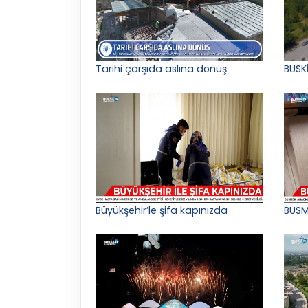
Tarihi çarşıda aslına dönüş
BUSK
Büyükşehir’le şifa kapınızda
BUSM