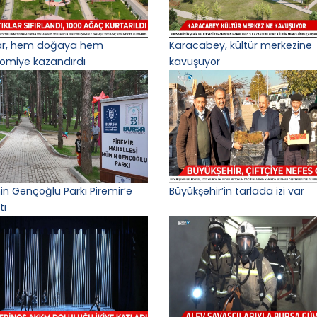
lar, hem doğaya hem
Karacabey, kültür merkezine
omiye kazandırdı
kavuşuyor
n Gençoğlu Parkı Piremir’e
Büyükşehir’in tarlada izi var
tı