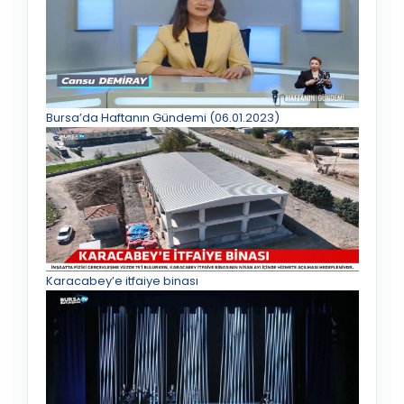
Bursa’da Haftanın Gündemi (06.01.2023)
Karacabey’e itfaiye binası