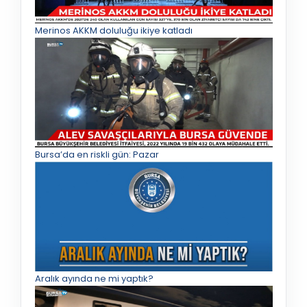
Merinos AKKM doluluğu ikiye katladı
Bursa’da en riskli gün: Pazar
Aralık ayında ne mi yaptık?