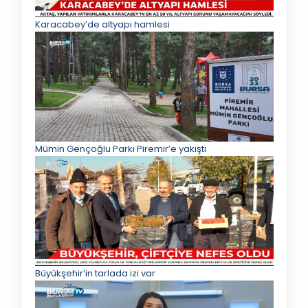
Karacabey’de altyapı hamlesi
Mümin Gençoğlu Parkı Piremir’e yakıştı
Büyükşehir’in tarlada izi var