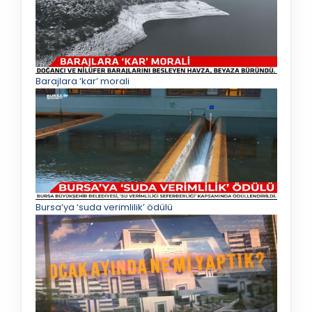
Barajlara ‘kar’ morali
Bursa’ya ‘suda verimlilik’ ödülü