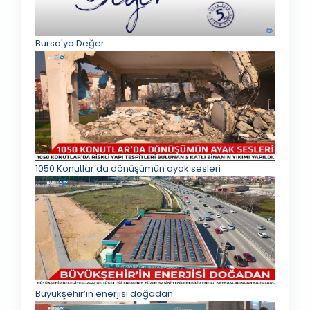
Bursa'ya Değer...
1050 Konutlar’da dönüşümün ayak sesleri
Büyükşehir’in enerjisi doğadan