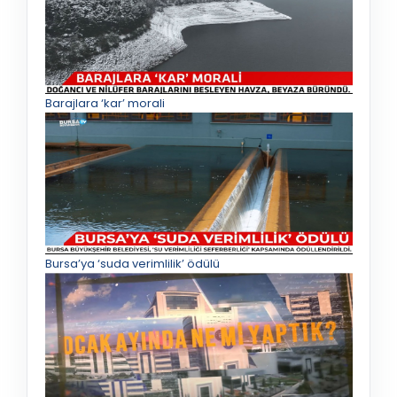
Barajlara ‘kar’ morali
Bursa’ya ‘suda verimlilik’ ödülü