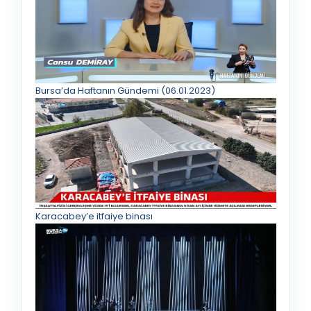
Bursa’da Haftanın Gündemi (06.01.2023)
Karacabey’e itfaiye binası