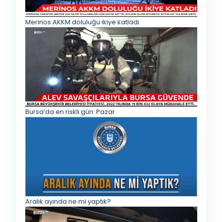
Merinos AKKM doluluğu ikiye katladı
Bursa’da en riskli gün: Pazar
Aralık ayında ne mi yaptık?