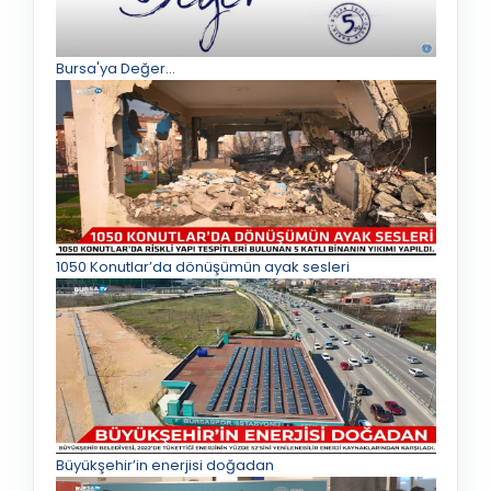
Bursa'ya Değer...
1050 Konutlar’da dönüşümün ayak sesleri
Büyükşehir’in enerjisi doğadan