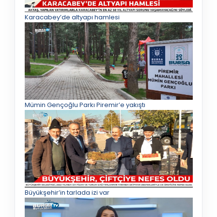
Karacabey’de altyapı hamlesi
Mümin Gençoğlu Parkı Piremir’e yakıştı
Büyükşehir’in tarlada izi var