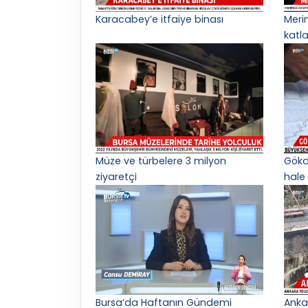
Karacabey’e itfaiye binası
Meri
katl
Müze ve türbelere 3 milyon
Gökd
ziyaretçi
hale 
Bursa’da Haftanın Gündemi
Anka