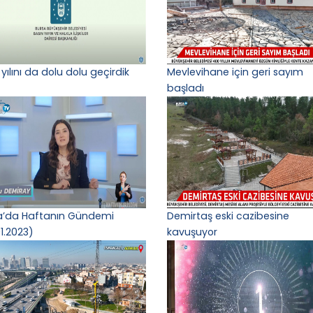
yılını da dolu dolu geçirdik
Mevlevihane için geri sayım
başladı
a’da Haftanın Gündemi
Demirtaş eski cazibesine
1.2023)
kavuşuyor