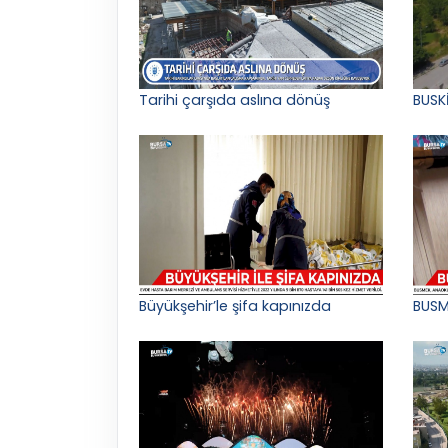
Tarihi çarşıda aslına dönüş
BUSK
Büyükşehir’le şifa kapınızda
BUSM