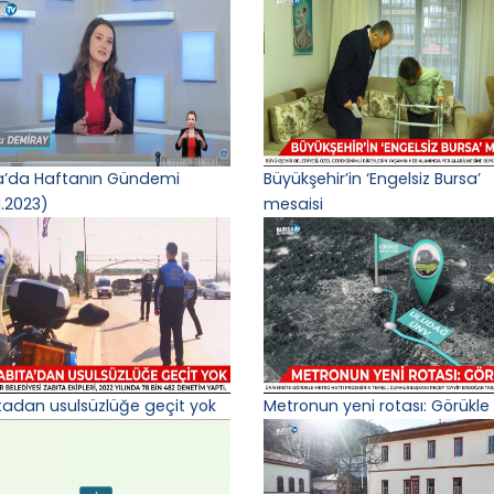
a’da Haftanın Gündemi
Büyükşehir’in ‘Engelsiz Bursa’
1.2023)
mesaisi
tadan usulsüzlüğe geçit yok
Metronun yeni rotası: Görükle