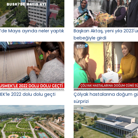
İ’de Mayıs ayında neler yaptık
Başkan Aktaş, yeni yıla 2023'ün
bebeğiyle girdi
EK’le 2022 dolu dolu geçti
Çölyak hastalarına doğum g
sürprizi