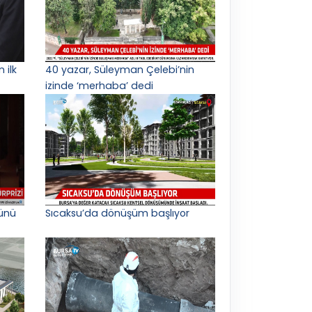
 ilk
40 yazar, Süleyman Çelebi’nin
izinde ‘merhaba’ dedi
ünü
Sıcaksu’da dönüşüm başlıyor