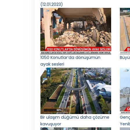
(12.01.2023)
1050 Konutlar’da dönüşümün
Büyü
ayak sesleri
Bir ulaşım düğümü daha çözüme
Gençl
kavuşuyor
Yeni