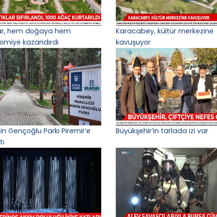
lar, hem doğaya hem
Karacabey, kültür merkezine
omiye kazandırdı
kavuşuyor
n Gençoğlu Parkı Piremir’e
Büyükşehir’in tarlada izi var
tı