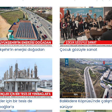
kşehir’in enerjisi doğadan
Çocuk gözüyle sanat
er için bir tesis de
Balıklıdere Köprüsü'nde çalış
bağlar’a
sürüyor