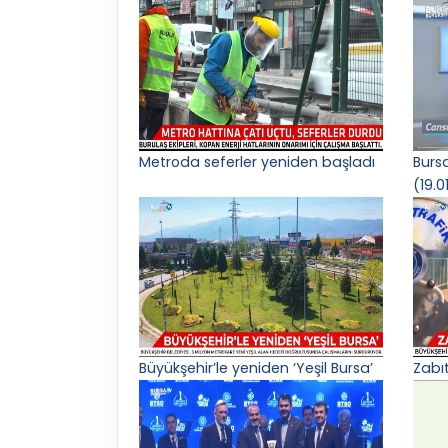
Metroda seferler yeniden başladı
Burs
(19.0
Büyükşehir’le yeniden ‘Yeşil Bursa’
Zabı