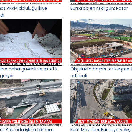
nos AKKM doluluğu ikiye
Bursa’da en riskli gün: Pazar
adı
ere daha güvenli ve estetik
Okçulukta başarı tesisleşme i
geliyor
artacak
ra Yolu’nda işlem tamam
Kent Meydanı, Bursa’ya yakışt