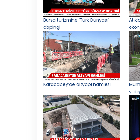
Bursa turizmine ‘Türk Dünyası’
Atık
dopingi
ekon
Karacabey’de altyapı hamlesi
Mümi
yakış