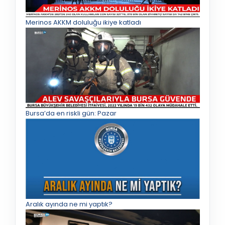
Merinos AKKM doluluğu ikiye katladı
Bursa’da en riskli gün: Pazar
Aralık ayında ne mi yaptık?