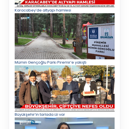
Karacabey’de altyapı hamlesi
Mümin Gençoğlu Parkı Piremir’e yakıştı
Büyükşehir’in tarlada izi var