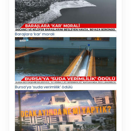
Barajlara ‘kar’ morali
Bursa’ya ‘suda verimlilik’ ödülü