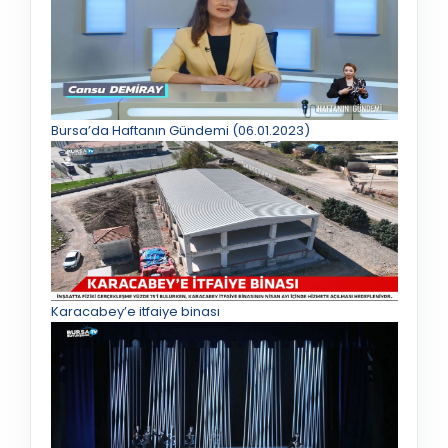
Bursa’da Haftanın Gündemi (06.01.2023)
Karacabey’e itfaiye binası