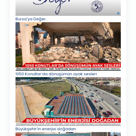
Bursa'ya Değer...
1050 Konutlar’da dönüşümün ayak sesleri
Büyükşehir’in enerjisi doğadan