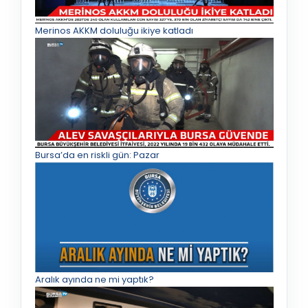
Merinos AKKM doluluğu ikiye katladı
Bursa’da en riskli gün: Pazar
Aralık ayında ne mi yaptık?