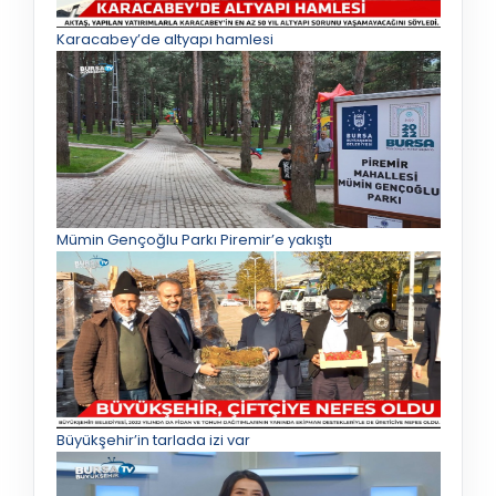
Karacabey’de altyapı hamlesi
Mümin Gençoğlu Parkı Piremir’e yakıştı
Büyükşehir’in tarlada izi var