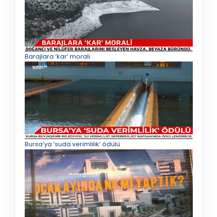
Barajlara ‘kar’ morali
Bursa’ya ‘suda verimlilik’ ödülü