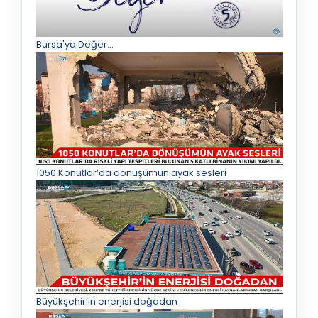
Bursa'ya Değer...
1050 Konutlar’da dönüşümün ayak sesleri
Büyükşehir’in enerjisi doğadan