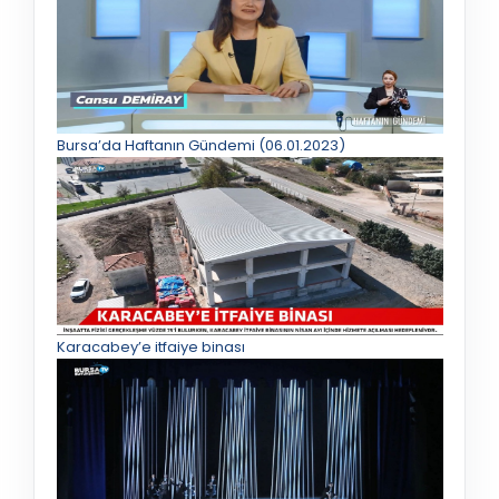
Bursa’da Haftanın Gündemi (06.01.2023)
Karacabey’e itfaiye binası