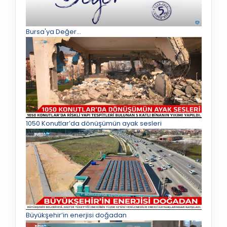
Bursa'ya Değer...
1050 Konutlar’da dönüşümün ayak sesleri
Büyükşehir’in enerjisi doğadan