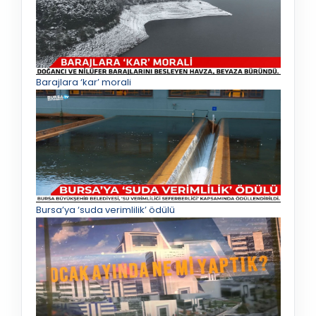
Barajlara ‘kar’ morali
Bursa’ya ‘suda verimlilik’ ödülü