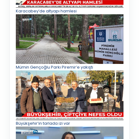
Karacabey’de altyapı hamlesi
Mümin Gençoğlu Parkı Piremir’e yakıştı
Büyükşehir’in tarlada izi var