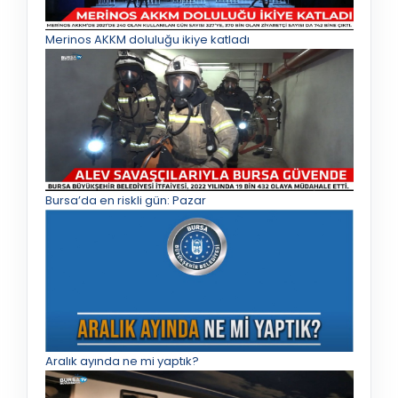
Merinos AKKM doluluğu ikiye katladı
Bursa’da en riskli gün: Pazar
Aralık ayında ne mi yaptık?