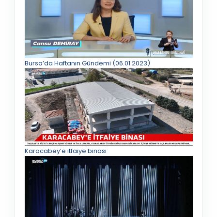
Bursa’da Haftanın Gündemi (06.01.2023)
Karacabey’e itfaiye binası