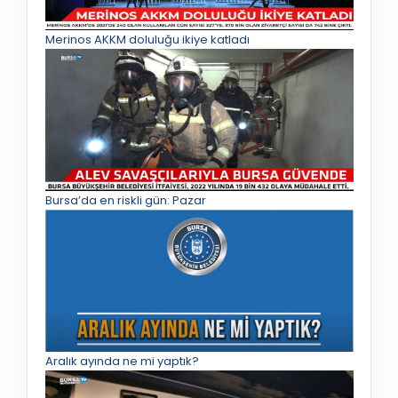
Merinos AKKM doluluğu ikiye katladı
Bursa’da en riskli gün: Pazar
Aralık ayında ne mi yaptık?