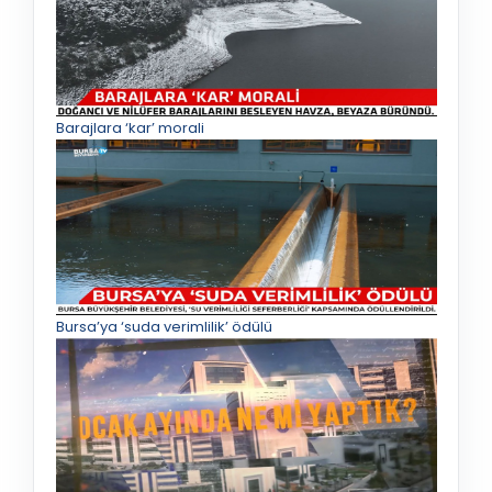
Barajlara ‘kar’ morali
Bursa’ya ‘suda verimlilik’ ödülü