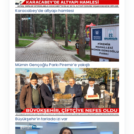
Karacabey’de altyapı hamlesi
Mümin Gençoğlu Parkı Piremir’e yakıştı
Büyükşehir’in tarlada izi var