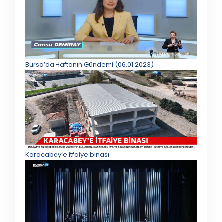
Bursa’da Haftanın Gündemi (06.01.2023)
Karacabey’e itfaiye binası