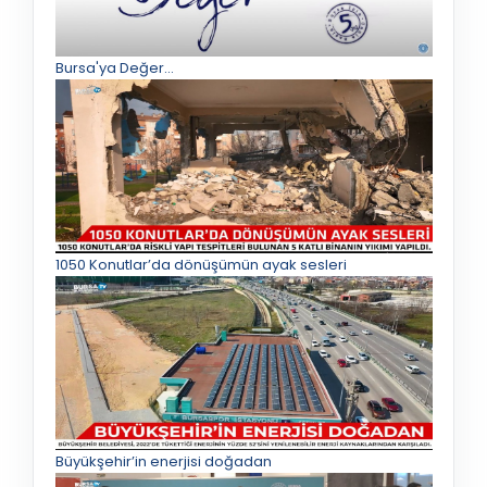
Bursa'ya Değer...
1050 Konutlar’da dönüşümün ayak sesleri
Büyükşehir’in enerjisi doğadan