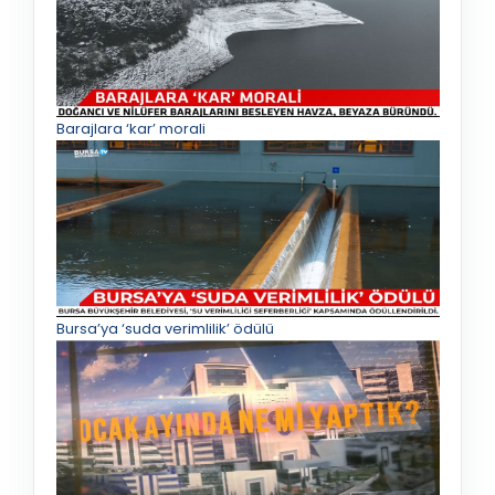
Barajlara ‘kar’ morali
Bursa’ya ‘suda verimlilik’ ödülü