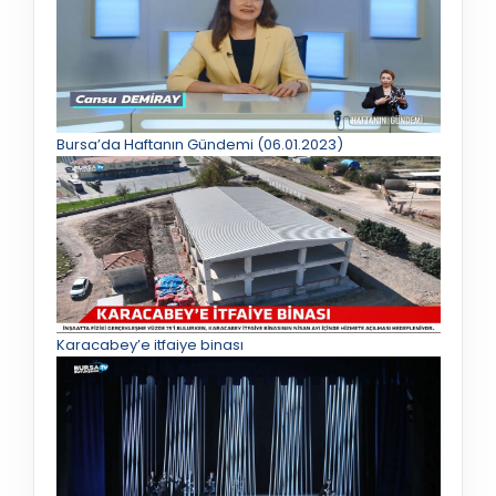
Bursa’da Haftanın Gündemi (06.01.2023)
Karacabey’e itfaiye binası