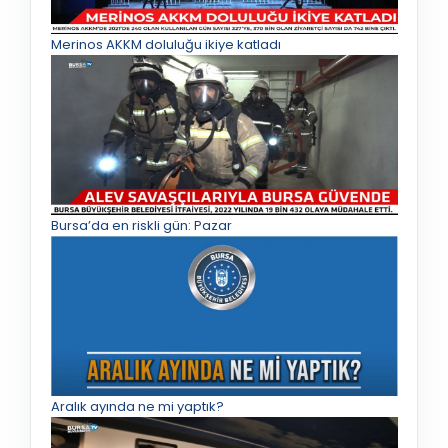
Merinos AKKM doluluğu ikiye katladı
Bursa’da en riskli gün: Pazar
Aralık ayında ne mi yaptık?