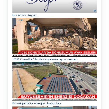
Bursa'ya Değer...
1050 Konutlar’da dönüşümün ayak sesleri
Büyükşehir’in enerjisi doğadan