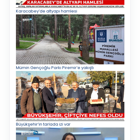
Karacabey’de altyapı hamlesi
Mümin Gençoğlu Parkı Piremir’e yakıştı
Büyükşehir’in tarlada izi var