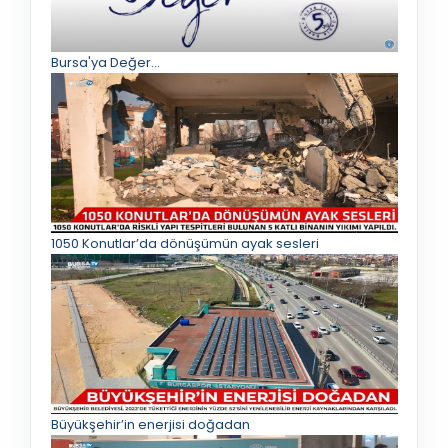
Bursa'ya Değer...
1050 Konutlar’da dönüşümün ayak sesleri
Büyükşehir’in enerjisi doğadan