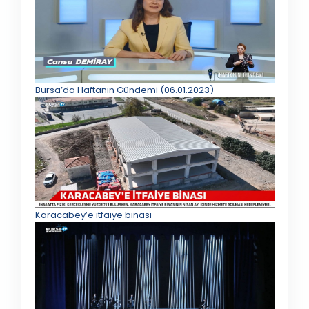
Bursa’da Haftanın Gündemi (06.01.2023)
Karacabey’e itfaiye binası