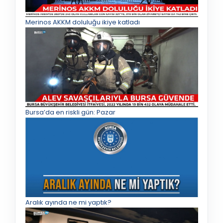
Merinos AKKM doluluğu ikiye katladı
Bursa’da en riskli gün: Pazar
Aralık ayında ne mi yaptık?