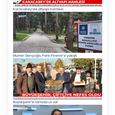
Karacabey’de altyapı hamlesi
Mümin Gençoğlu Parkı Piremir’e yakıştı
Büyükşehir’in tarlada izi var