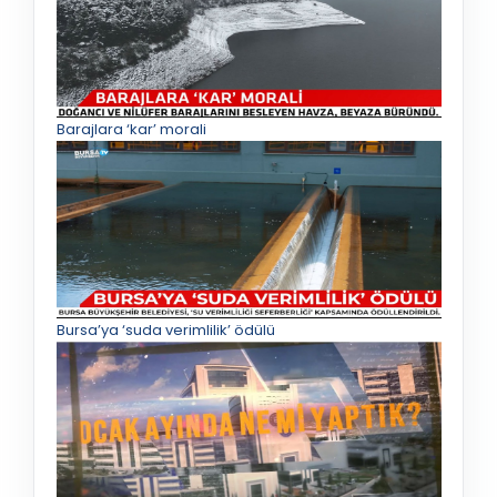
Barajlara ‘kar’ morali
Bursa’ya ‘suda verimlilik’ ödülü