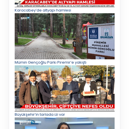
Karacabey’de altyapı hamlesi
Mümin Gençoğlu Parkı Piremir’e yakıştı
Büyükşehir’in tarlada izi var