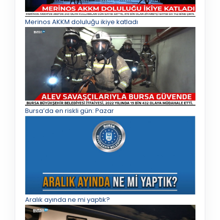
Merinos AKKM doluluğu ikiye katladı
Bursa’da en riskli gün: Pazar
Aralık ayında ne mi yaptık?