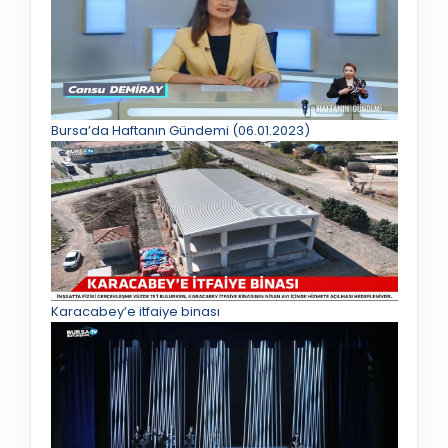
Bursa’da Haftanın Gündemi (06.01.2023)
Karacabey’e itfaiye binası