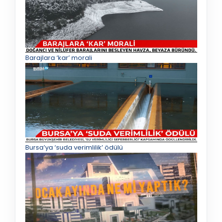
Barajlara ‘kar’ morali
Bursa’ya ‘suda verimlilik’ ödülü