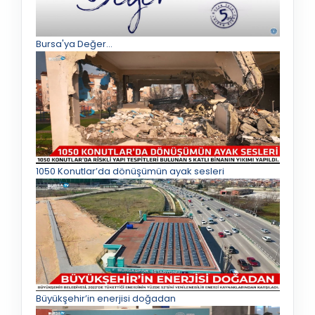
Bursa'ya Değer...
1050 Konutlar’da dönüşümün ayak sesleri
Büyükşehir’in enerjisi doğadan