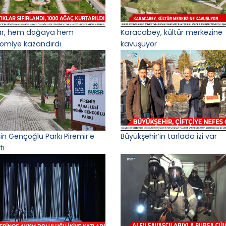
lar, hem doğaya hem
Karacabey, kültür merkezine
omiye kazandırdı
kavuşuyor
n Gençoğlu Parkı Piremir’e
Büyükşehir’in tarlada izi var
tı