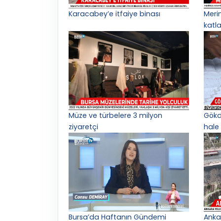
Karacabey’e itfaiye binası
Meri
katl
Müze ve türbelere 3 milyon
Gökd
ziyaretçi
hale 
Bursa’da Haftanın Gündemi
Anka