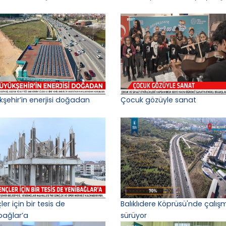
kşehir’in enerjisi doğadan
Çocuk gözüyle sanat
er için bir tesis de
Balıklıdere Köprüsü'nde çalış
bağlar’a
sürüyor