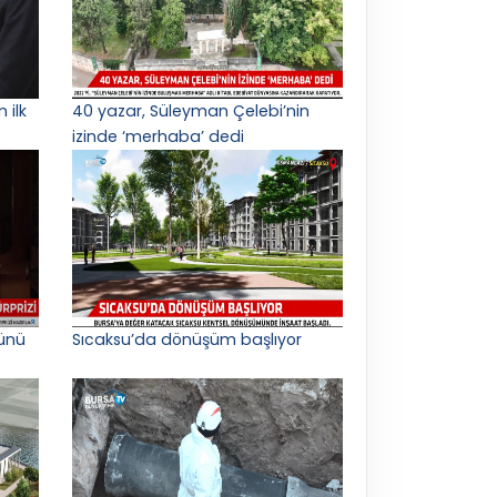
 ilk
40 yazar, Süleyman Çelebi’nin
izinde ‘merhaba’ dedi
ünü
Sıcaksu’da dönüşüm başlıyor