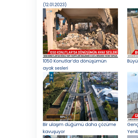
(12.01.2023)
1050 Konutlar’da dönüşümün
Büyü
ayak sesleri
Bir ulaşım düğümü daha çözüme
Gençl
kavuşuyor
Yeni