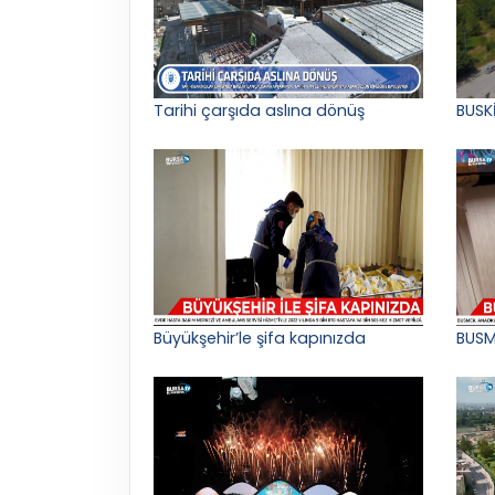
Tarihi çarşıda aslına dönüş
BUSK
Büyükşehir’le şifa kapınızda
BUSM