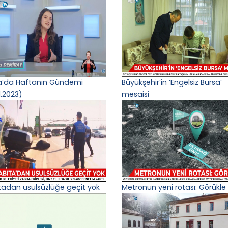
a’da Haftanın Gündemi
Büyükşehir’in ‘Engelsiz Bursa’
1.2023)
mesaisi
tadan usulsüzlüğe geçit yok
Metronun yeni rotası: Görükle