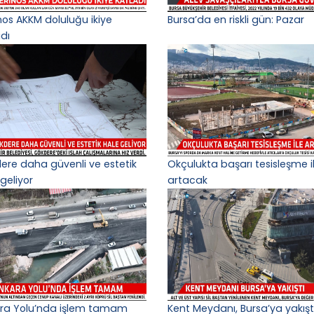
nos AKKM doluluğu ikiye
Bursa’da en riskli gün: Pazar
adı
ere daha güvenli ve estetik
Okçulukta başarı tesisleşme i
geliyor
artacak
ra Yolu’nda işlem tamam
Kent Meydanı, Bursa’ya yakışt