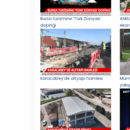
Bursa turizmine ‘Türk Dünyası’
Atık
dopingi
ekon
Karacabey’de altyapı hamlesi
Mümi
yakış