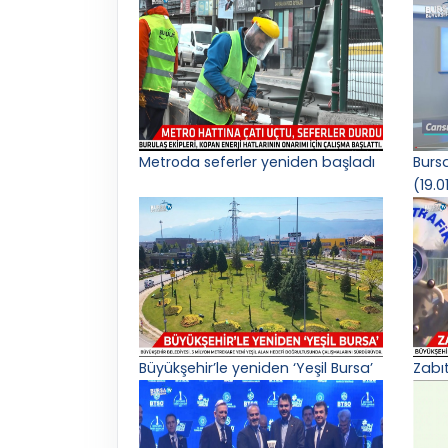
Metroda seferler yeniden başladı
Burs
(19.0
Büyükşehir’le yeniden ‘Yeşil Bursa’
Zabı