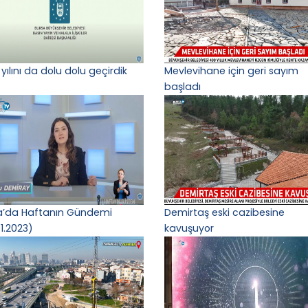
yılını da dolu dolu geçirdik
Mevlevihane için geri sayım
başladı
a’da Haftanın Gündemi
Demirtaş eski cazibesine
1.2023)
kavuşuyor