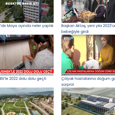
İ’de Mayıs ayında neler yaptık
Başkan Aktaş, yeni yıla 2023'ün
bebeğiyle girdi
EK’le 2022 dolu dolu geçti
Çölyak hastalarına doğum g
sürprizi