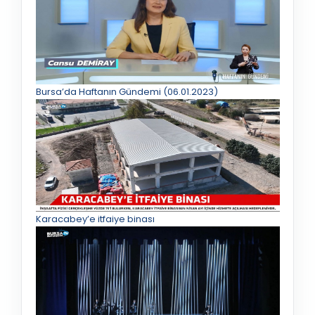
Bursa’da Haftanın Gündemi (06.01.2023)
Karacabey’e itfaiye binası