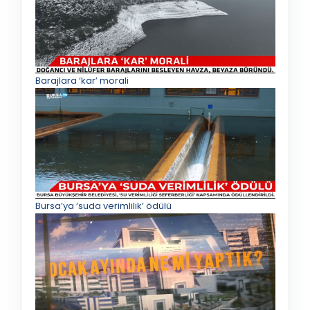
Barajlara ‘kar’ morali
Bursa’ya ‘suda verimlilik’ ödülü