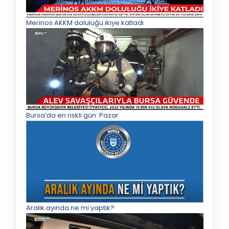
Merinos AKKM doluluğu ikiye katladı
Bursa’da en riskli gün: Pazar
Aralık ayında ne mi yaptık?