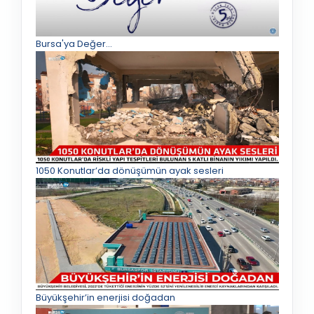
Bursa'ya Değer...
1050 Konutlar’da dönüşümün ayak sesleri
Büyükşehir’in enerjisi doğadan