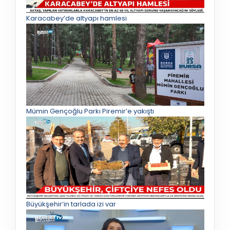
Karacabey’de altyapı hamlesi
Mümin Gençoğlu Parkı Piremir’e yakıştı
Büyükşehir’in tarlada izi var