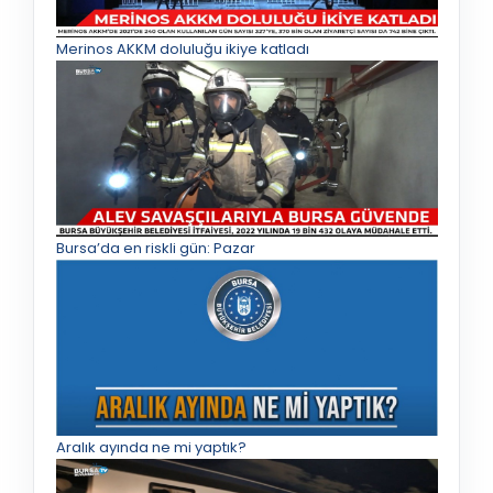
Merinos AKKM doluluğu ikiye katladı
Bursa’da en riskli gün: Pazar
Aralık ayında ne mi yaptık?