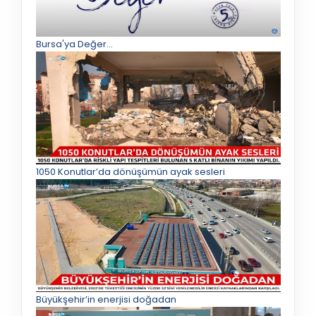
Bursa'ya Değer...
1050 Konutlar’da dönüşümün ayak sesleri
Büyükşehir’in enerjisi doğadan