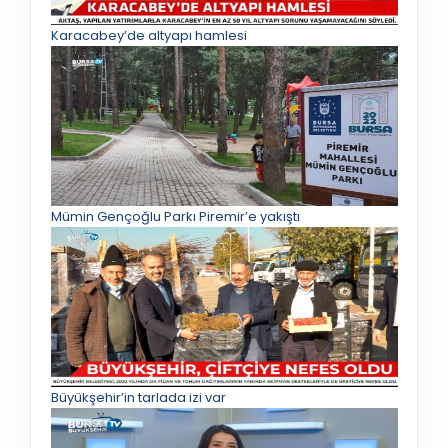
Karacabey’de altyapı hamlesi
Mümin Gençoğlu Parkı Piremir’e yakıştı
Büyükşehir’in tarlada izi var