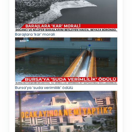
Barajlara ‘kar’ morali
Bursa’ya ‘suda verimlilik’ ödülü