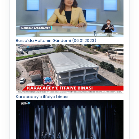
Bursa’da Haftanın Gündemi (06.01.2023)
Karacabey’e itfaiye binası