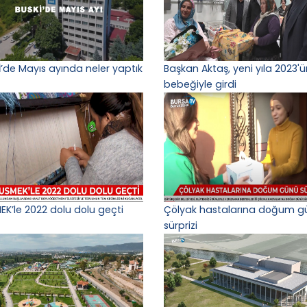
İ’de Mayıs ayında neler yaptık
Başkan Aktaş, yeni yıla 2023'ün
bebeğiyle girdi
EK’le 2022 dolu dolu geçti
Çölyak hastalarına doğum g
sürprizi