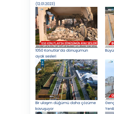
(12.01.2023)
1050 Konutlar’da dönüşümün
Büyü
ayak sesleri
Bir ulaşım düğümü daha çözüme
Gençl
kavuşuyor
Yeni