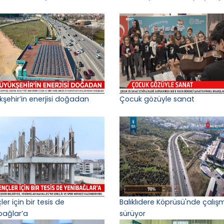
kşehir’in enerjisi doğadan
Çocuk gözüyle sanat
er için bir tesis de
Balıklıdere Köprüsü'nde çalış
bağlar’a
sürüyor