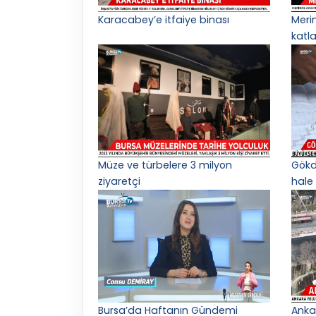
Karacabey’e itfaiye binası
Meri
katl
Müze ve türbelere 3 milyon
Gökd
ziyaretçi
hale 
Bursa’da Haftanın Gündemi
Anka