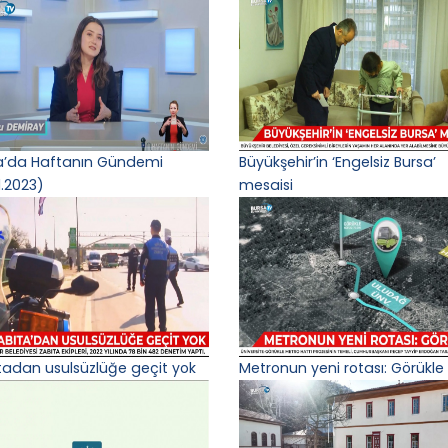
a’da Haftanın Gündemi
Büyükşehir’in ‘Engelsiz Bursa’
1.2023)
mesaisi
tadan usulsüzlüğe geçit yok
Metronun yeni rotası: Görükle