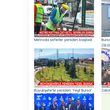
Metroda seferler yeniden başladı
Burs
(19.0
Büyükşehir’le yeniden ‘Yeşil Bursa’
Zabı