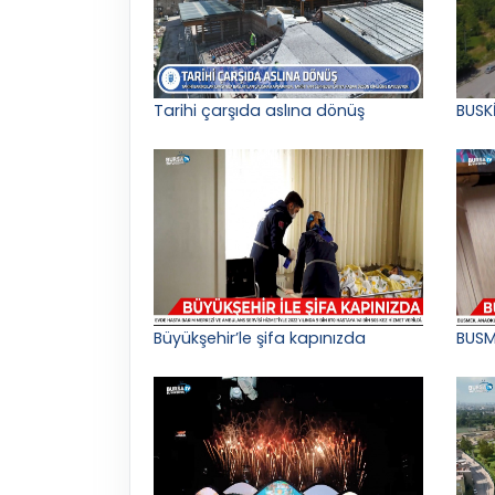
Tarihi çarşıda aslına dönüş
BUSK
Büyükşehir’le şifa kapınızda
BUSM