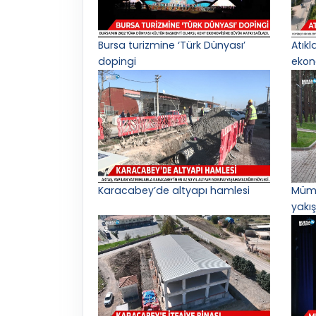
Bursa turizmine ‘Türk Dünyası’
Atık
dopingi
ekon
Karacabey’de altyapı hamlesi
Mümi
yakış