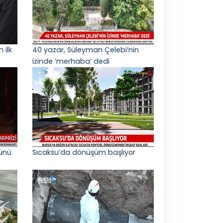
 ilk
40 yazar, Süleyman Çelebi’nin
izinde ‘merhaba’ dedi
ünü
Sıcaksu’da dönüşüm başlıyor