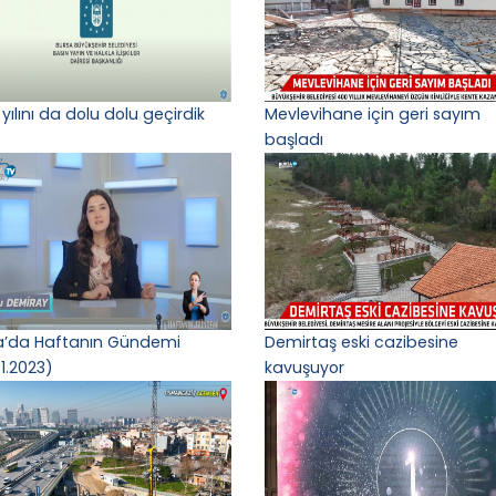
yılını da dolu dolu geçirdik
Mevlevihane için geri sayım
başladı
a’da Haftanın Gündemi
Demirtaş eski cazibesine
1.2023)
kavuşuyor