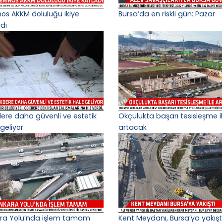
nos AKKM doluluğu ikiye
Bursa’da en riskli gün: Pazar
adı
ere daha güvenli ve estetik
Okçulukta başarı tesisleşme i
geliyor
artacak
ra Yolu’nda işlem tamam
Kent Meydanı, Bursa’ya yakışt