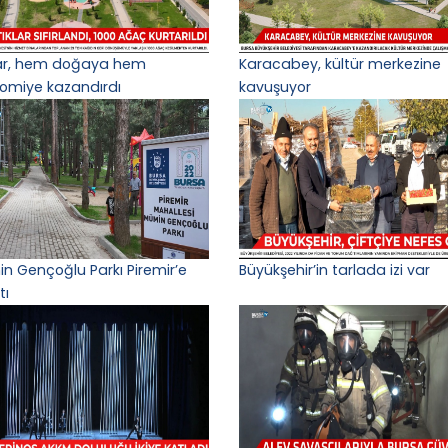
lar, hem doğaya hem
Karacabey, kültür merkezine
omiye kazandırdı
kavuşuyor
n Gençoğlu Parkı Piremir’e
Büyükşehir’in tarlada izi var
tı