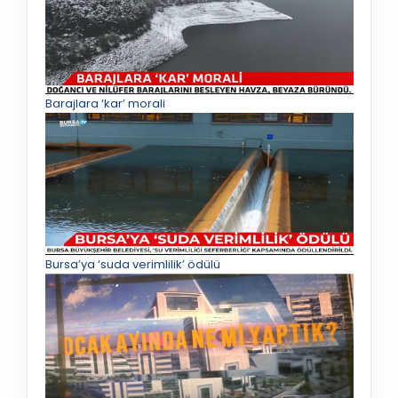
Barajlara ‘kar’ morali
Bursa’ya ‘suda verimlilik’ ödülü