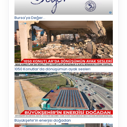
Bursa'ya Değer...
1050 Konutlar’da dönüşümün ayak sesleri
Büyükşehir’in enerjisi doğadan