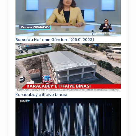
Bursa’da Haftanın Gündemi (06.01.2023)
Karacabey’e itfaiye binası