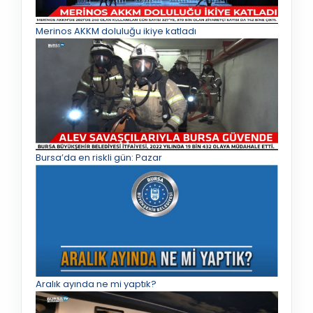
Merinos AKKM doluluğu ikiye katladı
Bursa’da en riskli gün: Pazar
Aralık ayında ne mi yaptık?