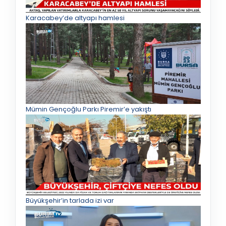
Karacabey’de altyapı hamlesi
Mümin Gençoğlu Parkı Piremir’e yakıştı
Büyükşehir’in tarlada izi var