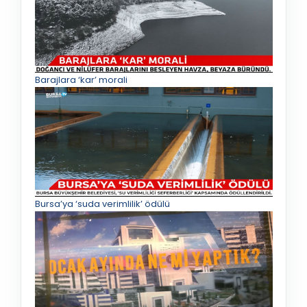
Barajlara ‘kar’ morali
Bursa’ya ‘suda verimlilik’ ödülü