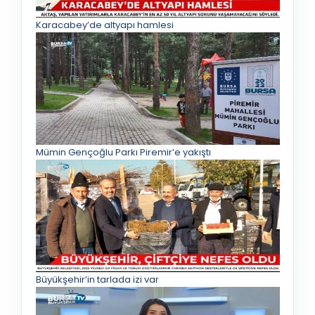
Karacabey’de altyapı hamlesi
Mümin Gençoğlu Parkı Piremir’e yakıştı
Büyükşehir’in tarlada izi var