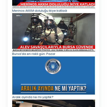
Merinos AKKM doluluğu ikiye katladı
Bursa’da en riskli gün: Pazar
Aralık ayında ne mi yaptık?