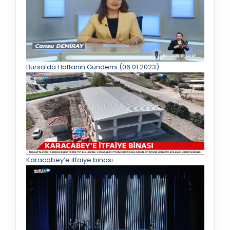
Bursa’da Haftanın Gündemi (06.01.2023)
Karacabey’e itfaiye binası