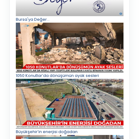
Bursa'ya Değer...
1050 Konutlar’da dönüşümün ayak sesleri
Büyükşehir’in enerjisi doğadan