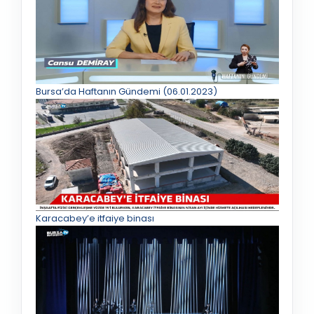
Bursa’da Haftanın Gündemi (06.01.2023)
Karacabey’e itfaiye binası