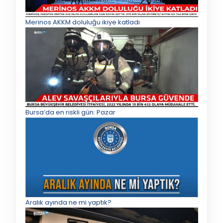
Merinos AKKM doluluğu ikiye katladı
Bursa’da en riskli gün: Pazar
Aralık ayında ne mi yaptık?