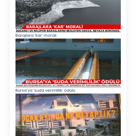
Barajlara ‘kar’ morali
Bursa’ya ‘suda verimlilik’ ödülü