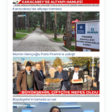
Karacabey’de altyapı hamlesi
Mümin Gençoğlu Parkı Piremir’e yakıştı
Büyükşehir’in tarlada izi var