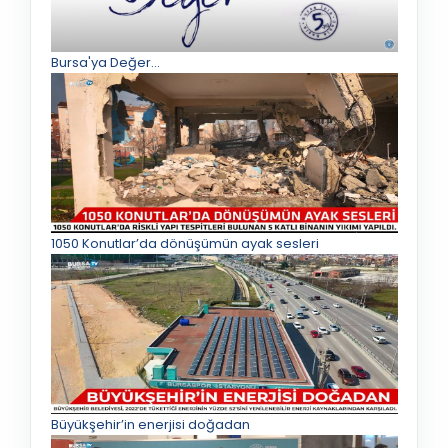
Bursa'ya Değer...
1050 Konutlar’da dönüşümün ayak sesleri
Büyükşehir’in enerjisi doğadan