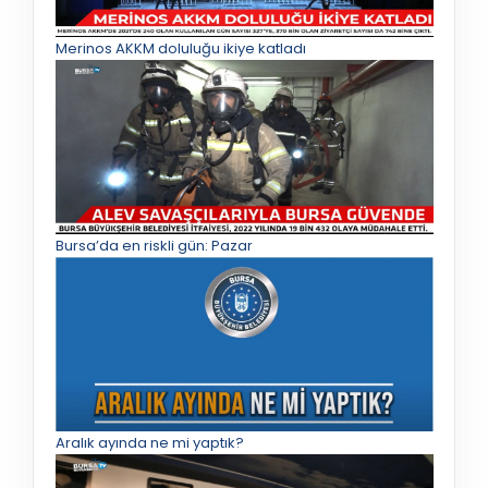
Merinos AKKM doluluğu ikiye katladı
Bursa’da en riskli gün: Pazar
Aralık ayında ne mi yaptık?