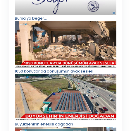
Bursa'ya Değer...
1050 Konutlar’da dönüşümün ayak sesleri
Büyükşehir’in enerjisi doğadan