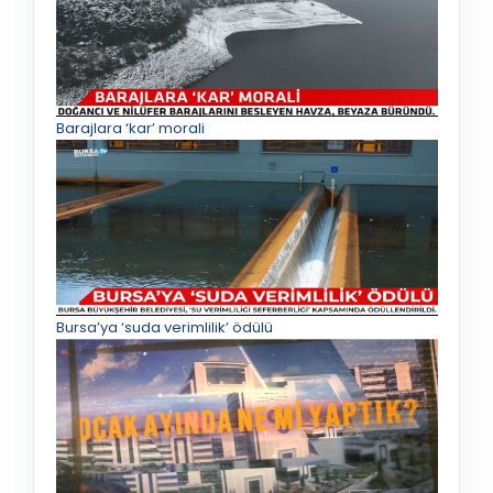
Barajlara ‘kar’ morali
Bursa’ya ‘suda verimlilik’ ödülü