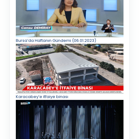
Bursa’da Haftanın Gündemi (06.01.2023)
Karacabey’e itfaiye binası