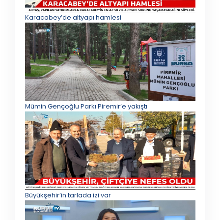
Karacabey’de altyapı hamlesi
Mümin Gençoğlu Parkı Piremir’e yakıştı
Büyükşehir’in tarlada izi var