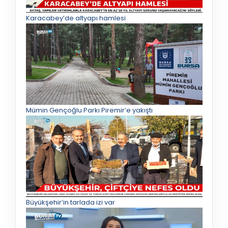
Karacabey’de altyapı hamlesi
Mümin Gençoğlu Parkı Piremir’e yakıştı
Büyükşehir’in tarlada izi var