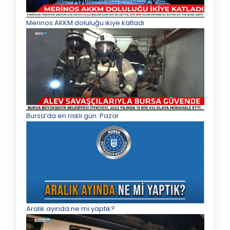
Merinos AKKM doluluğu ikiye katladı
Bursa’da en riskli gün: Pazar
Aralık ayında ne mi yaptık?