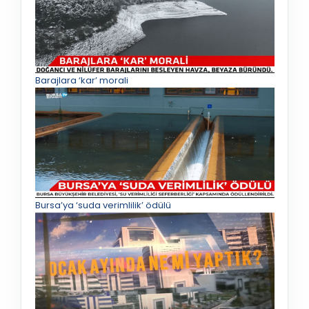
Barajlara ‘kar’ morali
Bursa’ya ‘suda verimlilik’ ödülü