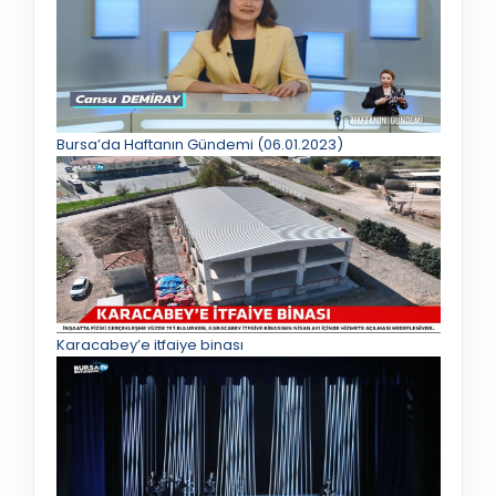
Bursa’da Haftanın Gündemi (06.01.2023)
Karacabey’e itfaiye binası