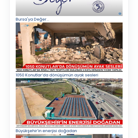
Bursa'ya Değer...
1050 Konutlar’da dönüşümün ayak sesleri
Büyükşehir’in enerjisi doğadan