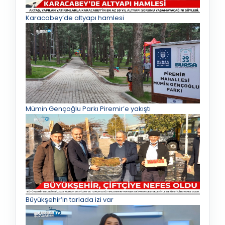
Karacabey’de altyapı hamlesi
Mümin Gençoğlu Parkı Piremir’e yakıştı
Büyükşehir’in tarlada izi var