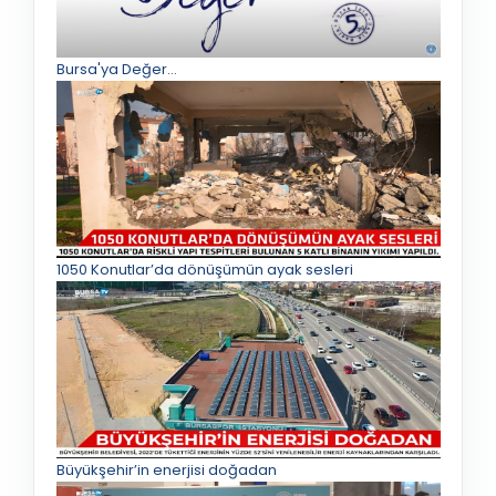
Bursa'ya Değer...
1050 Konutlar’da dönüşümün ayak sesleri
Büyükşehir’in enerjisi doğadan