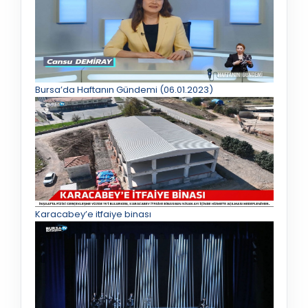
Bursa’da Haftanın Gündemi (06.01.2023)
Karacabey’e itfaiye binası