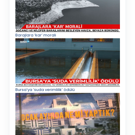
Barajlara ‘kar’ morali
Bursa’ya ‘suda verimlilik’ ödülü