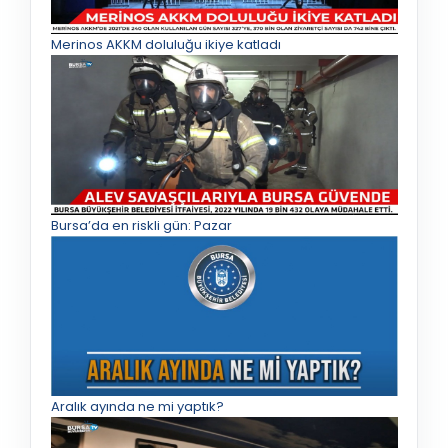
Merinos AKKM doluluğu ikiye katladı
Bursa’da en riskli gün: Pazar
Aralık ayında ne mi yaptık?