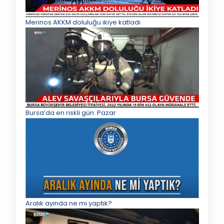
Merinos AKKM doluluğu ikiye katladı
Bursa’da en riskli gün: Pazar
Aralık ayında ne mi yaptık?