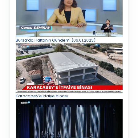
Bursa’da Haftanın Gündemi (06.01.2023)
Karacabey’e itfaiye binası