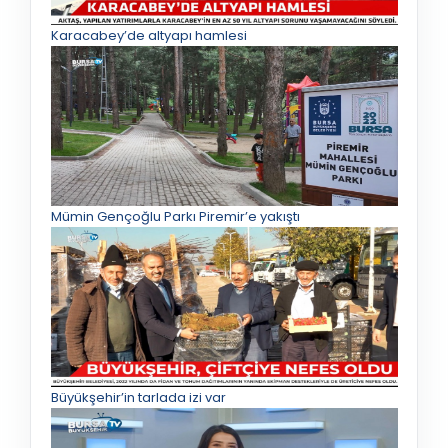
Karacabey’de altyapı hamlesi
Mümin Gençoğlu Parkı Piremir’e yakıştı
Büyükşehir’in tarlada izi var