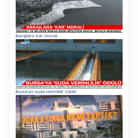
Barajlara ‘kar’ morali
Bursa’ya ‘suda verimlilik’ ödülü