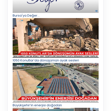
Bursa'ya Değer...
1050 Konutlar’da dönüşümün ayak sesleri
Büyükşehir’in enerjisi doğadan