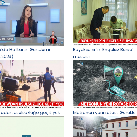
a’da Haftanın Gündemi
Büyükşehir’in ‘Engelsiz Bursa’
1.2023)
mesaisi
tadan usulsüzlüğe geçit yok
Metronun yeni rotası: Görükle