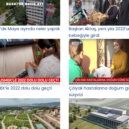
İ’de Mayıs ayında neler yaptık
Başkan Aktaş, yeni yıla 2023'ün
bebeğiyle girdi
EK’le 2022 dolu dolu geçti
Çölyak hastalarına doğum g
sürprizi