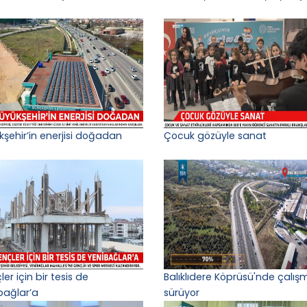
kşehir’in enerjisi doğadan
Çocuk gözüyle sanat
er için bir tesis de
Balıklıdere Köprüsü'nde çalış
bağlar’a
sürüyor