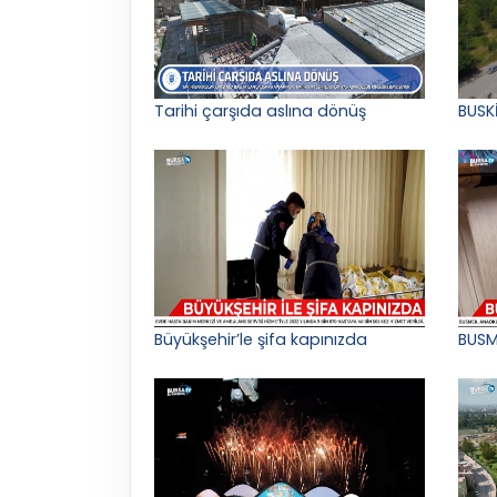
Tarihi çarşıda aslına dönüş
BUSK
Büyükşehir’le şifa kapınızda
BUSM