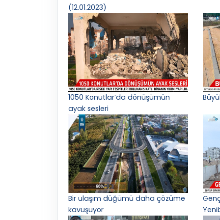
(12.01.2023)
1050 Konutlar’da dönüşümün
Büyü
ayak sesleri
Bir ulaşım düğümü daha çözüme
Gençl
kavuşuyor
Yeni