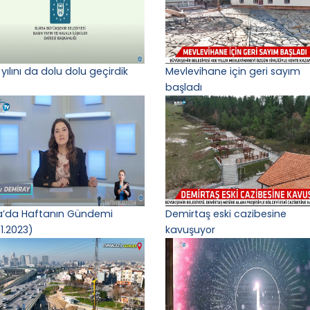
yılını da dolu dolu geçirdik
Mevlevihane için geri sayım
başladı
a’da Haftanın Gündemi
Demirtaş eski cazibesine
1.2023)
kavuşuyor