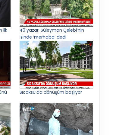
 ilk
40 yazar, Süleyman Çelebi’nin
izinde ‘merhaba’ dedi
ünü
Sıcaksu’da dönüşüm başlıyor