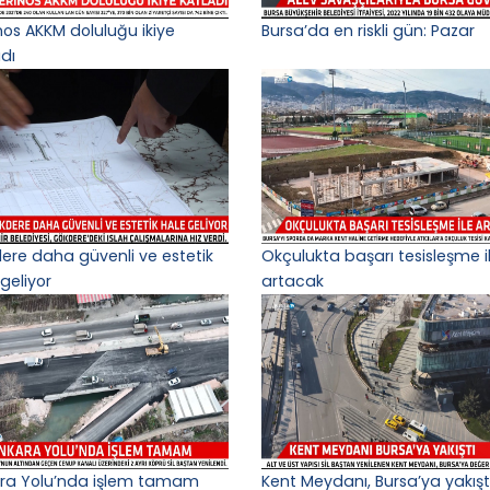
nos AKKM doluluğu ikiye
Bursa’da en riskli gün: Pazar
adı
ere daha güvenli ve estetik
Okçulukta başarı tesisleşme i
geliyor
artacak
ra Yolu’nda işlem tamam
Kent Meydanı, Bursa’ya yakışt