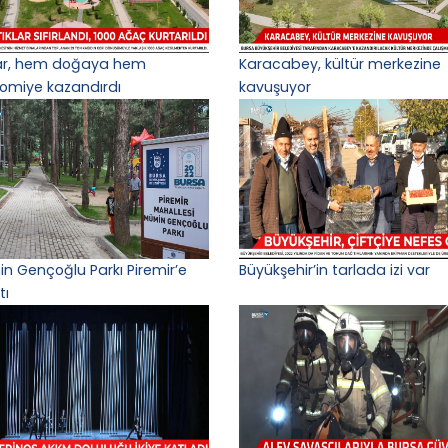
lar, hem doğaya hem
Karacabey, kültür merkezine
omiye kazandırdı
kavuşuyor
n Gençoğlu Parkı Piremir’e
Büyükşehir’in tarlada izi var
tı