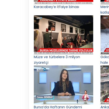
Karacabey’e itfaiye binası
Meri
katl
Müze ve türbelere 3 milyon
Gökd
ziyaretçi
hale 
Bursa’da Haftanın Gündemi
Anka