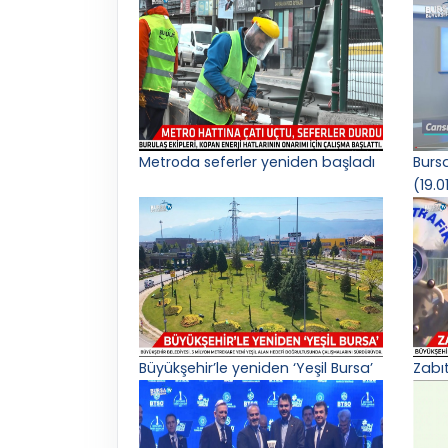
Metroda seferler yeniden başladı
Burs
(19.0
Büyükşehir’le yeniden ‘Yeşil Bursa’
Zabı