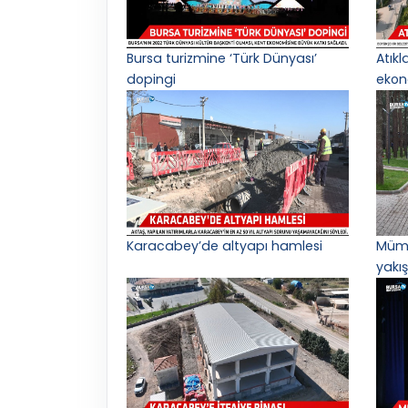
Bursa turizmine ‘Türk Dünyası’
Atık
dopingi
ekon
Karacabey’de altyapı hamlesi
Mümi
yakış