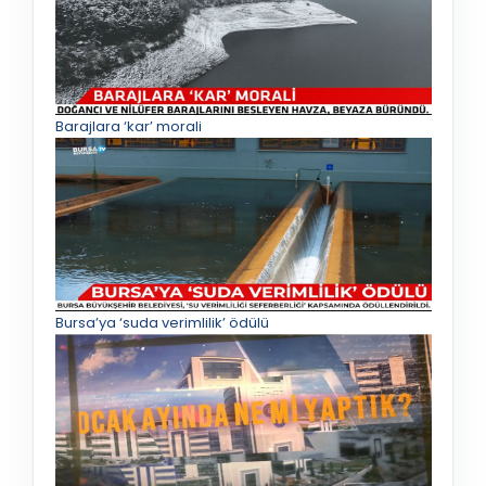
Barajlara ‘kar’ morali
Bursa’ya ‘suda verimlilik’ ödülü