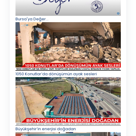
Bursa'ya Değer...
1050 Konutlar’da dönüşümün ayak sesleri
Büyükşehir’in enerjisi doğadan