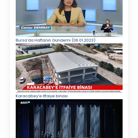
Bursa’da Haftanın Gündemi (06.01.2023)
Karacabey’e itfaiye binası