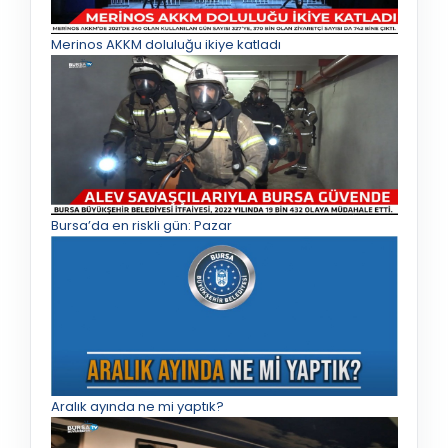
Merinos AKKM doluluğu ikiye katladı
Bursa’da en riskli gün: Pazar
Aralık ayında ne mi yaptık?