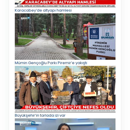
Karacabey’de altyapı hamlesi
Mümin Gençoğlu Parkı Piremir’e yakıştı
Büyükşehir’in tarlada izi var