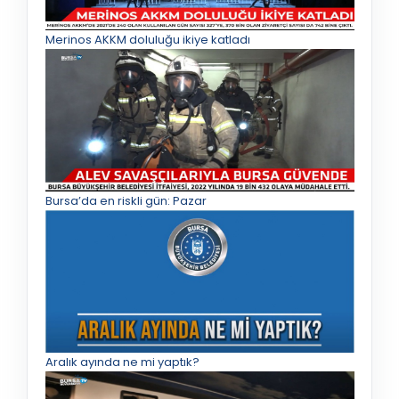
Merinos AKKM doluluğu ikiye katladı
Bursa’da en riskli gün: Pazar
Aralık ayında ne mi yaptık?