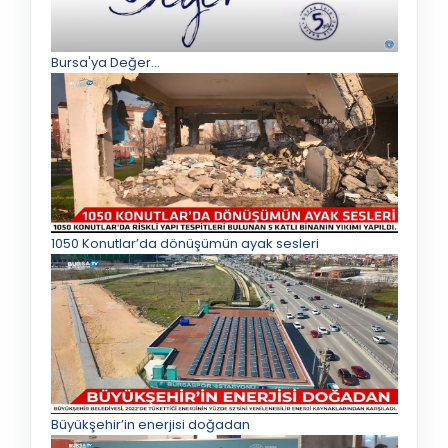
Bursa'ya Değer...
1050 Konutlar’da dönüşümün ayak sesleri
Büyükşehir’in enerjisi doğadan