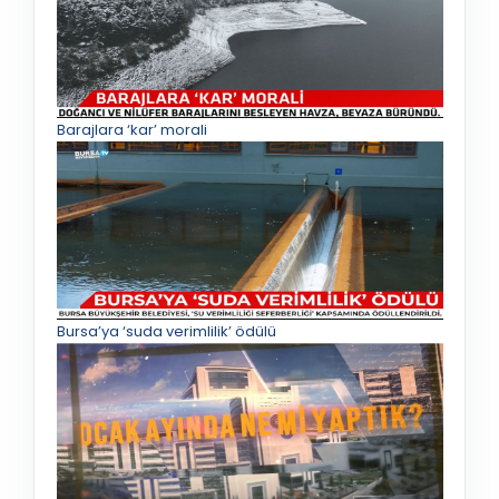
Barajlara ‘kar’ morali
Bursa’ya ‘suda verimlilik’ ödülü