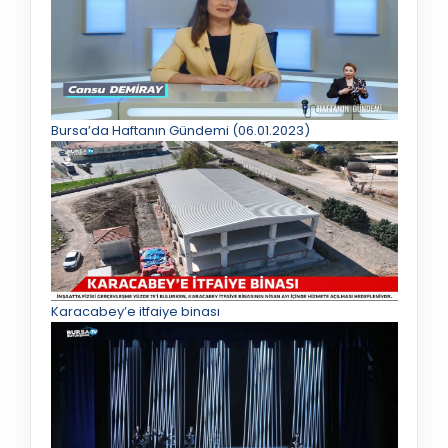
Bursa’da Haftanın Gündemi (06.01.2023)
Karacabey’e itfaiye binası