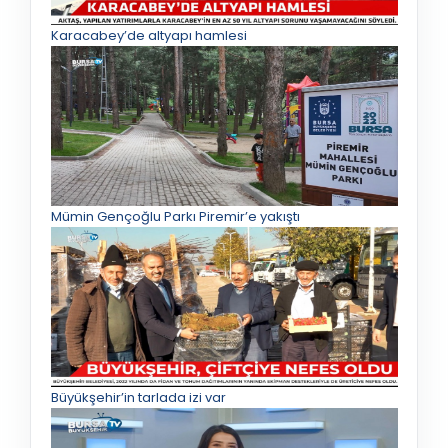
Karacabey’de altyapı hamlesi
Mümin Gençoğlu Parkı Piremir’e yakıştı
Büyükşehir’in tarlada izi var