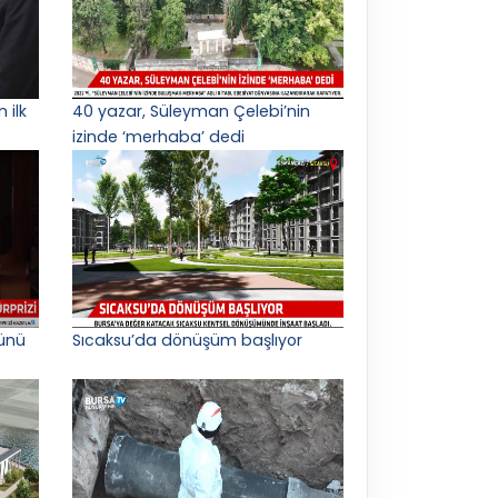
 ilk
40 yazar, Süleyman Çelebi’nin
izinde ‘merhaba’ dedi
ünü
Sıcaksu’da dönüşüm başlıyor