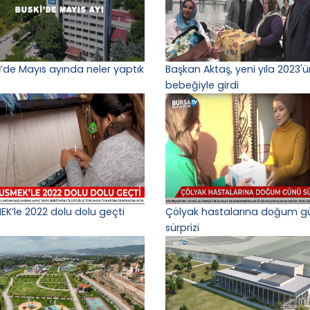
İ’de Mayıs ayında neler yaptık
Başkan Aktaş, yeni yıla 2023'ün
bebeğiyle girdi
EK’le 2022 dolu dolu geçti
Çölyak hastalarına doğum g
sürprizi