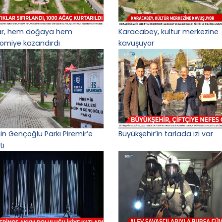
lar, hem doğaya hem
Karacabey, kültür merkezine
omiye kazandırdı
kavuşuyor
n Gençoğlu Parkı Piremir’e
Büyükşehir’in tarlada izi var
tı