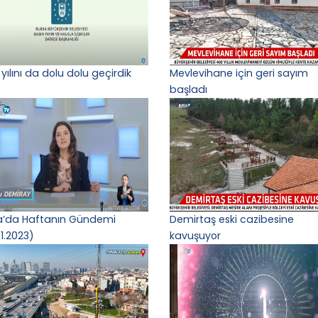
yılını da dolu dolu geçirdik
Mevlevihane için geri sayım
başladı
a’da Haftanın Gündemi
Demirtaş eski cazibesine
1.2023)
kavuşuyor