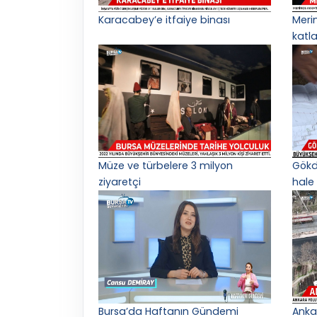
Karacabey’e itfaiye binası
Meri
katl
Müze ve türbelere 3 milyon
Gökd
ziyaretçi
hale 
Bursa’da Haftanın Gündemi
Anka