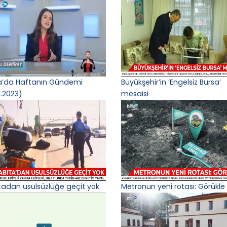
a’da Haftanın Gündemi
Büyükşehir’in ‘Engelsiz Bursa’
1.2023)
mesaisi
tadan usulsüzlüğe geçit yok
Metronun yeni rotası: Görükle