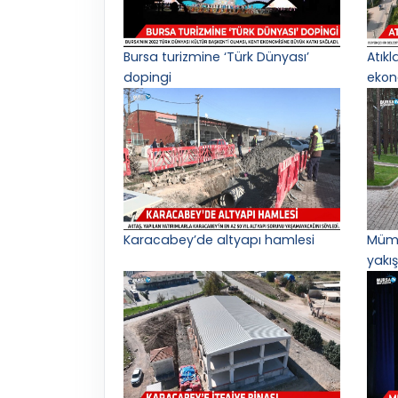
Bursa turizmine ‘Türk Dünyası’
Atık
dopingi
ekon
Karacabey’de altyapı hamlesi
Mümi
yakış