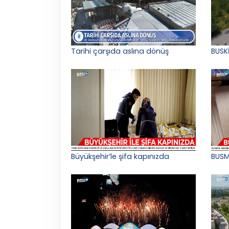
Tarihi çarşıda aslına dönüş
BUSK
Büyükşehir’le şifa kapınızda
BUSM