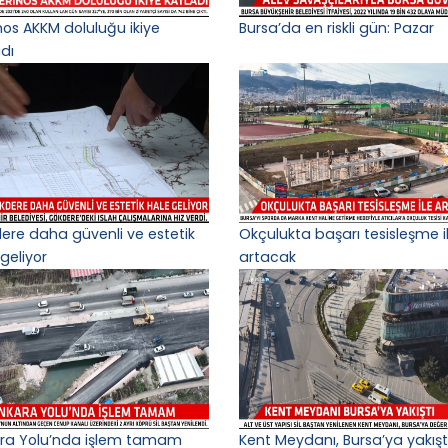
nos AKKM doluluğu ikiye
Bursa’da en riskli gün: Pazar
adı
ere daha güvenli ve estetik
Okçulukta başarı tesisleşme i
geliyor
artacak
ra Yolu’nda işlem tamam
Kent Meydanı, Bursa’ya yakışt