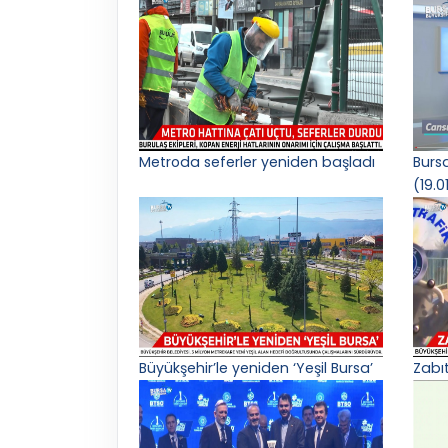
Metroda seferler yeniden başladı
Burs
(19.0
Büyükşehir’le yeniden ‘Yeşil Bursa’
Zabı