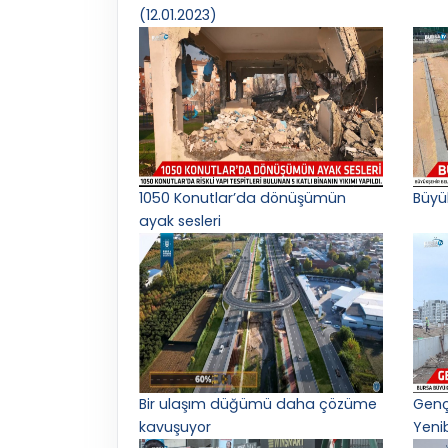
(12.01.2023)
1050 Konutlar’da dönüşümün
Büyü
ayak sesleri
Bir ulaşım düğümü daha çözüme
Gençl
kavuşuyor
Yeni