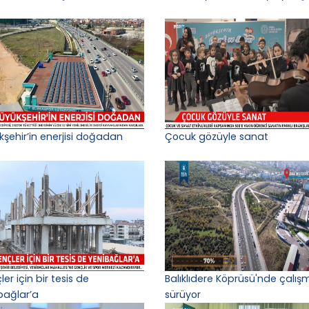
kşehir’in enerjisi doğadan
Çocuk gözüyle sanat
er için bir tesis de
Balıklıdere Köprüsü'nde çalış
bağlar’a
sürüyor