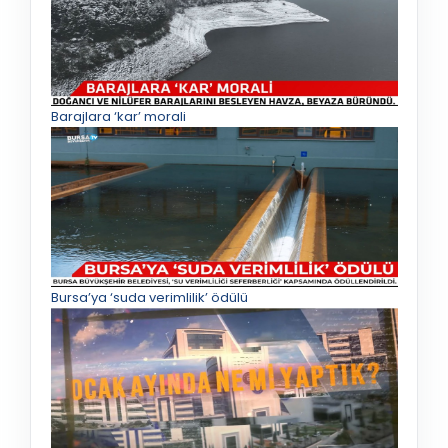
Barajlara ‘kar’ morali
Bursa’ya ‘suda verimlilik’ ödülü