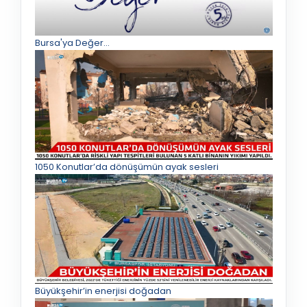
Bursa'ya Değer...
1050 Konutlar’da dönüşümün ayak sesleri
Büyükşehir’in enerjisi doğadan