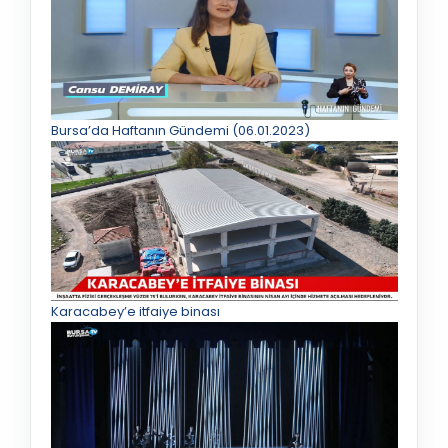
Bursa’da Haftanın Gündemi (06.01.2023)
Karacabey’e itfaiye binası