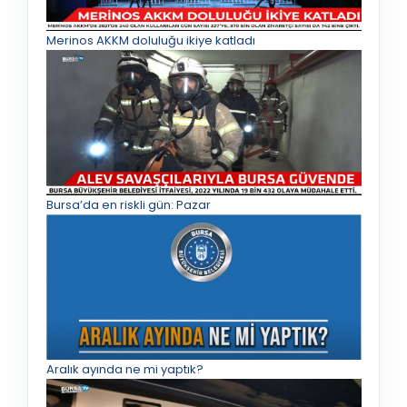
Merinos AKKM doluluğu ikiye katladı
Bursa’da en riskli gün: Pazar
Aralık ayında ne mi yaptık?